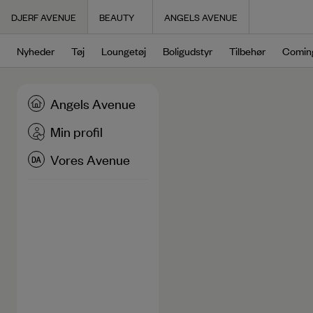
Navigated to Login | Djerf Avenue
DJERF AVENUE
BEAUTY
ANGELS AVENUE
Nyheder
Tøj
Loungetøj
Boligudstyr
Tilbehør
Comin
Angels Avenue
Min profil
Vores Avenue