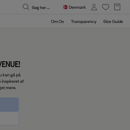
Denmark
Om Os
Transparency
Size Guide
VENUE!
du kan gå på
 inspireret af
get mere.