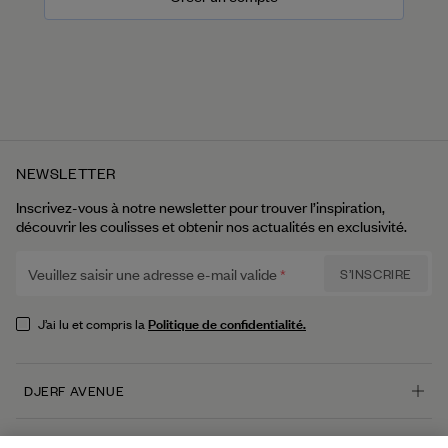
NEWSLETTER
Inscrivez-vous à notre newsletter pour trouver l’inspiration,
découvrir les coulisses et obtenir nos actualités en exclusivité.
Veuillez saisir une adresse e-mail valide
S’INSCRIRE
Politique de confidentialité.
J’ai lu et compris la
DJERF AVENUE
Qui sommes-nous
SERVICE CLIENTÈLE