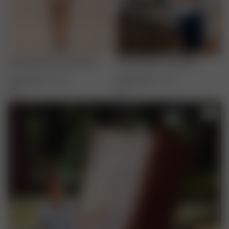
Serenade Dress Dusty Pink
Knitted Bardot Top White
140.00 EUR
XXS
-
3XL
120.00 EUR
XXS
-
3XL