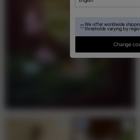
English
We offer worldwide shippin
thresholds varying by regio
Change co
-50%