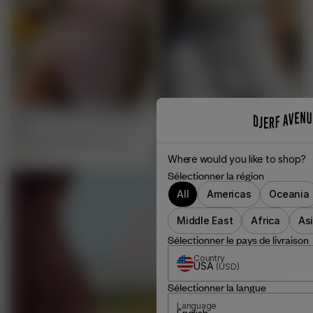
Daily Tank Dress Ribbed Baby
Dream Tank Top Cloud
Pink
21.00 EUR
70.00 EUR
XXS
-
3XL
50.00 EUR
100.00 EUR
XXS
-
3XL
+
1
Where would you like to shop?
Sélectionner la région
All
Americas
Oceania
Middle East
Africa
As
Sélectionner le pays de livraison
Country
USA
(
USD
)
Sélectionner la langue
Language