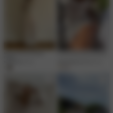
Structured Wool Sweater
Go Slow Dress Summer Berries
Cream
140.00 EUR
XXS
-
3XL
40.00 EUR
80.00 EUR
XXS
-
3XL