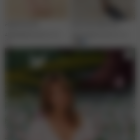
Angel Pants Pink
Dream Dress Midi Cloud
45.00 EUR
90.00 EUR
XXS
-
3XL
48.00 EUR
160.00 EUR
XXS
-
XXL
+
1