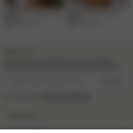
Go Slow Frill Camisole Summer
Go Slow Frill Shorts Summer
Berries
Berries
60.00 EUR
XXS
-
3XL
55.00 EUR
XXS
-
3XL
NEWSLETTER
Inscrivez-vous à notre newsletter pour trouver l’inspiration,
découvrir les coulisses et obtenir nos actualités en exclusivité.
Veuillez saisir une adresse e-mail valide
S’INSCRIRE
Politique de confidentialité.
J’ai lu et compris la
DJERF AVENUE
Qui sommes-nous
SERVICE CLIENTÈLE