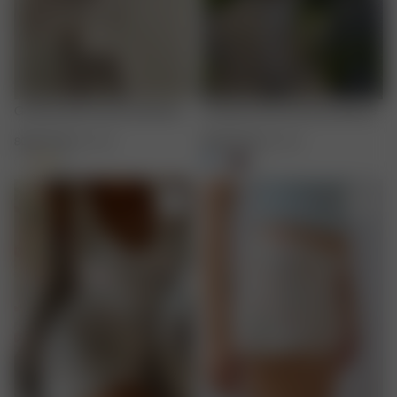
Go Slow Shirt Summer Berries
Go Slow Pants Summer Berries
80.00 EUR
XXS
-
3XL
65.00 EUR
XXS
-
3XL
+
8
+
12