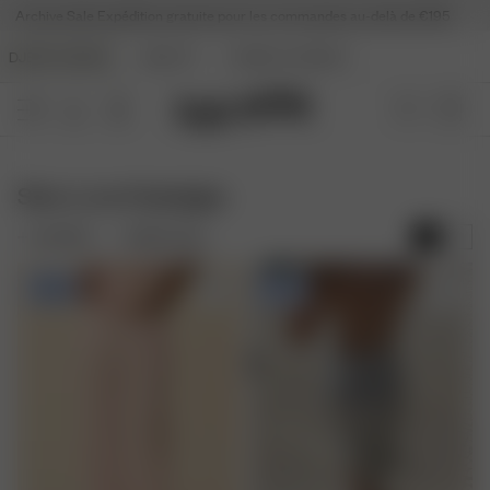
Archive Sale
Expédition gratuite pour les commandes au-delà de €195
DJERF AVENUE
BEAUTY
ANGELS AVENUE
Slow Love Nostalgia
FILTRER
TRIER PAR :
-50%
-70%