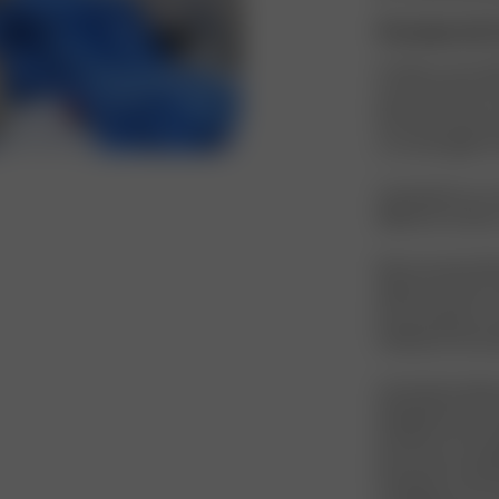
À propos de l
Fondée en juin 201
que portent les fo
faire des femmes 
un travail agile e
L’entreprise se c
différents article
Elle est particul
délicats et elle 
de techniques ance
l’utilisation de la
L’entreprise dis
d’équipements mo
dernières technol
permanence guidée
s’adaptant aux év