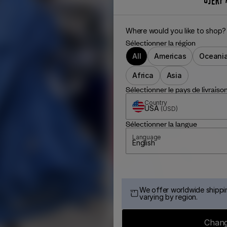
Where would you like to shop?
Sélectionner la région
All
Americas
Oceani
Africa
Asia
Sélectionner le pays de livraiso
Country
USA
(
USD
)
Sélectionner la langue
Language
English
We offer worldwide shippin
varying by region.
Chang