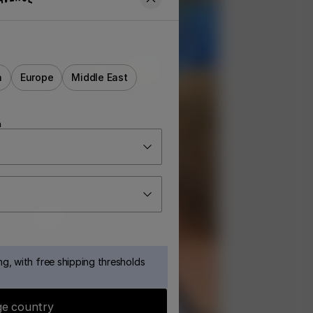
a
Europe
Middle East
n
g, with free shipping thresholds
e country