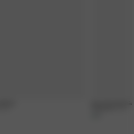
Midi Sky
Dream Dress Maxi Iris
S
-
XXL
170.00 EUR
XXS
-
XXL