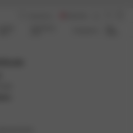
Switzerland
Coming
Qui Sommes-
Size
Transparence
Soon
nous
Guide
titude
t
rtugal
ation
ntièrement féminin