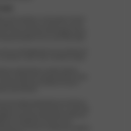
'usine
2, cette entreprise a vu le jour grâce à l’amour
ndateurs à la mode, à la couture, et au savoir-
qui continue de l’animer. Elle s’engage à fournir
t de grande qualité, le tout à un prix raisonnable.
onsacre au développement et à la confection de
s : pantalons, vestes, robes, chemisiers et jupes.
ièrement expérimentée en matière d’articles
continue à produire de nombreuses pièces à l’aide
strales, telles que la broderie à la main et
 pierre, parmi d’autres.
pose d’une équipe expérimentée, de machines et
dernes et se tient constamment au courant des
ogies lors des salons internationaux. Elle est en
 vers la satisfaction du client, tout en
olutions du marché et en maintenant la qualité et