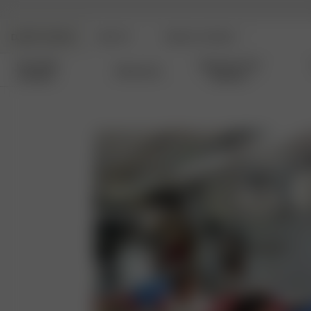
DJERF AVENUE
BEAUTY
ANGELS AVENUE
Nouvelles
Vêtements De
Vêtements
Arrivées
Détente