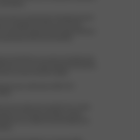
caractérisent.
ts sociaux au premier plan, l’entreprise parraine
qui accompagne les enfants et les femmes
s le cadre d’un programme d’échange de déchets
 lui permettant de fournir des denrées
act des déchets sur la nature et la planète, elle
aboration avec une société de gestion des déchets,
tes les chutes de textile en papier.
obtention des certifications OEKO-TEX
 GOTS.
ion de ses clients est sa priorité. Pour ce faire,
proposer une formation technique continue,
alisation de cet objectif, ainsi qu’à disposer de
stants.