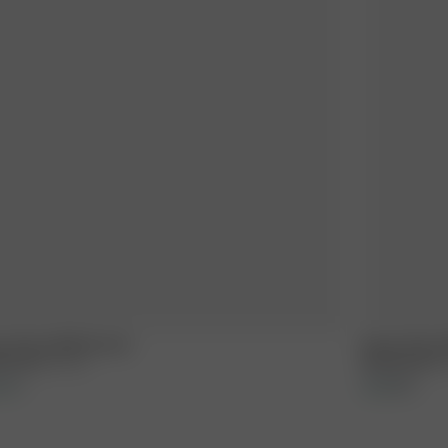
m Dress Midi Sunrise
Dream Dress 
00 EUR
XXS
-
XXL
160.00 EUR
XX
+
1
+
1