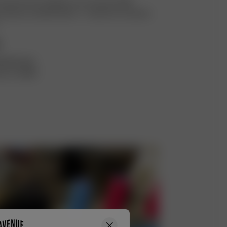
i permet de s’adapter aux nouveaux défis
secteur, sa devise étant : « L’avenir se construit
s
DARD 100
our en 2022