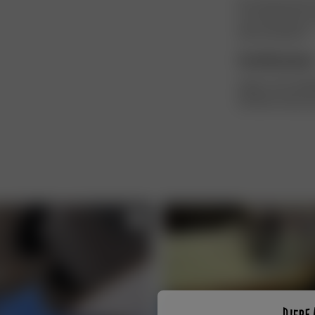
Son dynamisme lu
rencontrés par le 
dans le présent ».
Certification
OEKO-TEX STAN
Dernière mise à j