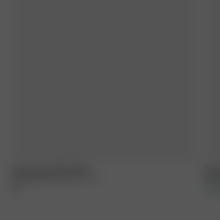
Dream Dress Mini Pebble
Drea
84.00 EUR
140.00 EUR
XXS
-
XXL
160.