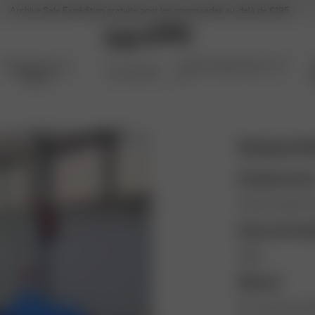
Archive Sale
Expédition gratuite pour les commandes au-delà de €195
Articles Pour La
Archive Sale jusqu'à -70
Accessoires
Maison
%
SoberbA
Emplacemen
Vila do Conde, Po
Date de fond
2005
Effectif
28 - personnel e