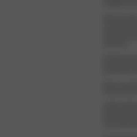
la rapidité qui la 
Plaçant les aspec
une association 
vulnérables, dan
collectés et triés
alimentaires.
Soucieuse de l’imp
travaille en coll
qui transforme tou
Elle est cours d’
Standard 100 et
L’entière satisfact
elle s’attache à 
essentielle à la ré
tous les outils exi