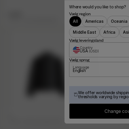
Where would you like to shop?
my fits
Vælg region
1 stilnål
af anastassiababenko
All
Americas
Oceania
Middle East
Africa
As
Vælg leveringsland
Country
USA
(
USD
)
Vælg sprog
Language
English
We offer worldwide shippin
thresholds varying by regio
Change co
s
1 stilnål
af hannahknol444_7971