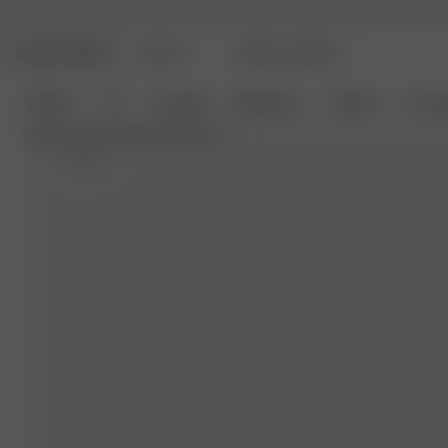
DJERF AVENUE
BEAUTY
ANGELS AVENUE
Nyheder
Tøj
Loungetøj
Boligudstyr
Tilbehør
Comin
S
- 162 cm