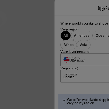
m
Where would you like to shop?
Vælg region
All
Americas
Oceani
Africa
Asia
Vælg leveringsland
Country
USA
(
USD
)
Vælg sprog
Language
English
We offer worldwide shippin
varying by region.