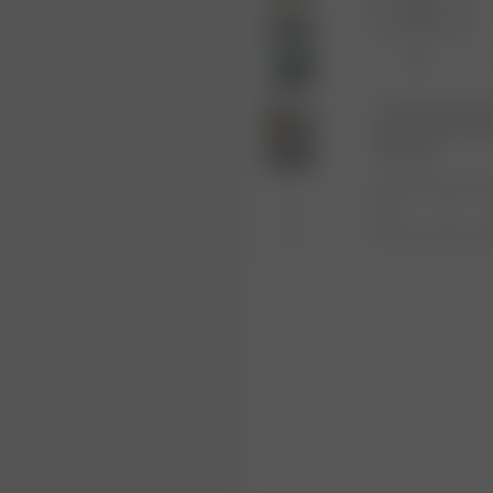
XXS
XL
Er det produkt elle
den variant, du led
lager igen.
1