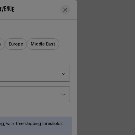
a
Europe
Middle East
g, with free shipping thresholds