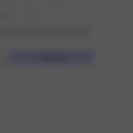
XS
S
M
L
XXL
3XL
r den størrelse, du leder efter, ikke tilgængelig? Tryk på
er efter, for at modtage en meddelelse, når varen er på
Føj til taske