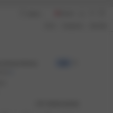
Denmark
Om Os
Transparency
Size Guide
ss Summer Berries
-50%
0 EUR
ries
Vejledning til størrelser