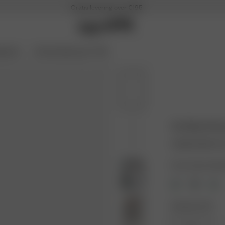
Gratis levering over €195
g Soon
Archive Sale op til -70%
Go Slow Dre
40.00 EUR
80.0
Farve: Summer Ber
Størrelse: XXS