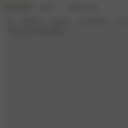
DJERF AVENUE
BEAUTY
ANGELS AVENUE
Neu
Bekleidung
Loungewear
Haushaltswaren
Access
S
- 170 cm