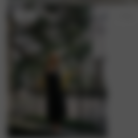
S
- 162 cm
S
- 170 cm