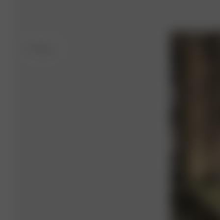
M
- 166 cm