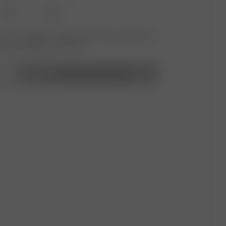
XXL
3XL
 nicht verfügbar? Tippen Sie auf Ihres, um sich für die
benachrichtigung anzumelden.
In den Warenkorb legen