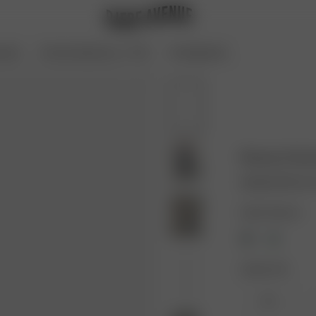
oires
Archive Sale bis zu -70 %
Coming Soon
Breezy Embr
65.00 EUR
130.
Farbe: Schwarz
Größe: XXS
XXS