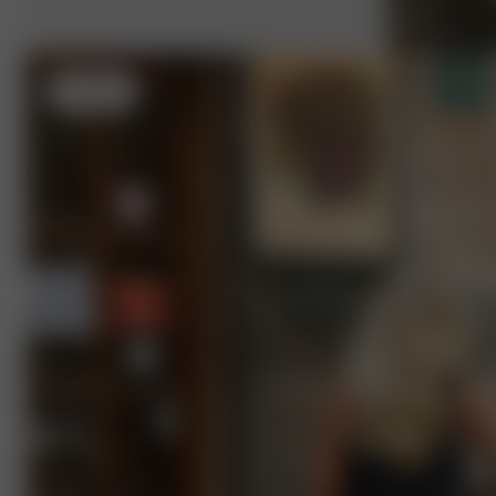
M
- 166 cm