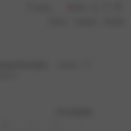
Austria
Über Uns
Transparenz
Size Guide
oidered Dress Black
Ausverkauft
00 EUR
Größentabelle
XS
S
M
L