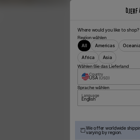
Where would you like to shop?
Region wählen
All
Americas
Oceani
Africa
Asia
Wählen Sie das Lieferland
Country
USA
(
USD
)
Sprache wählen
Language
English
We offer worldwide shippin
varying by region.