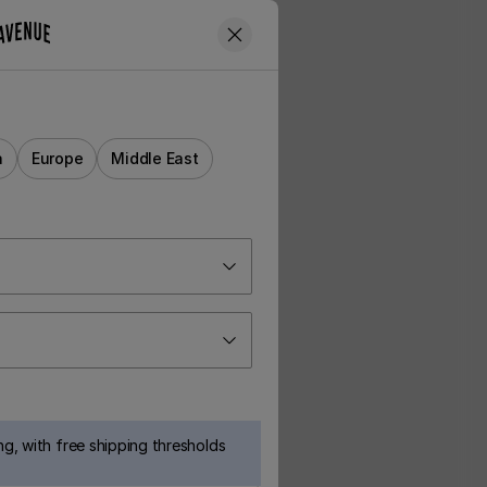
a
Europe
Middle East
g, with free shipping thresholds