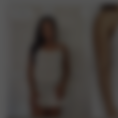
M
- 175 cm