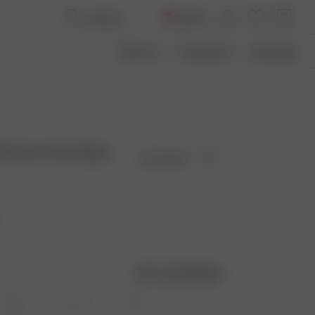
Austria
Über Uns
Transparenz
Size Guide
le Strap Top Holiday
Ausverkauft
Größentabelle
XS
S
M
L