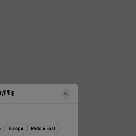
a
Europe
Middle East