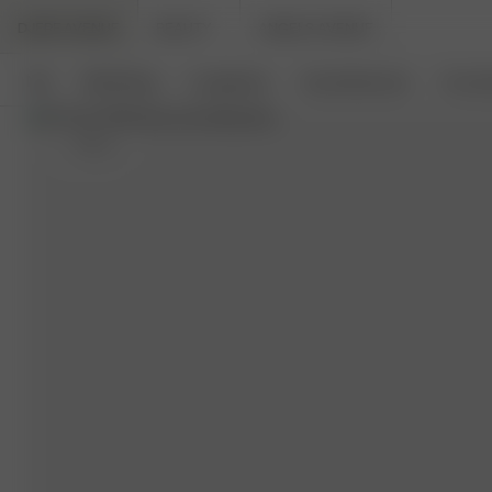
DJERF AVENUE
BEAUTY
ANGELS AVENUE
Neu
Bekleidung
Loungewear
Haushaltswaren
Access
L
- 162 cm