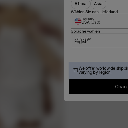
Africa
Asia
Wählen Sie das Lieferland
Country
USA
(
USD
)
Sprache wählen
Language
English
We offer worldwide shippin
varying by region.
Chang