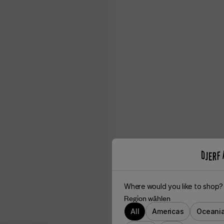
Where would you like to shop?
Region wählen
All
Americas
Oceani