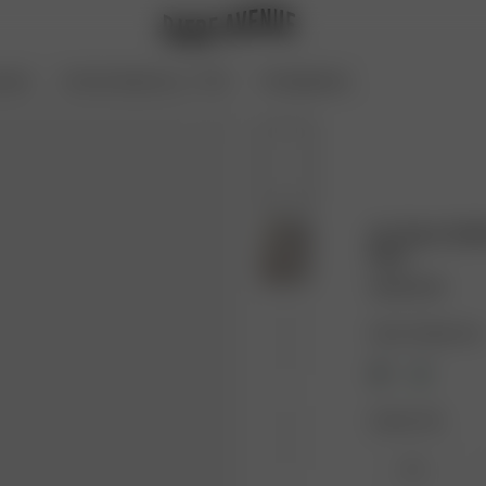
oires
Archive Sale bis zu -70 %
Coming Soon
Go Slow Ruff
Bow
55.00 EUR
Farbe: Holiday bow
Größe: XXS
XXS