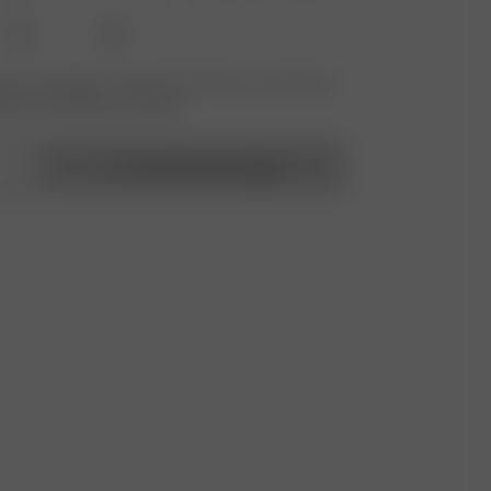
XXL
3XL
 nicht verfügbar? Tippen Sie auf Ihres, um sich für die
benachrichtigung anzumelden.
In den Warenkorb legen