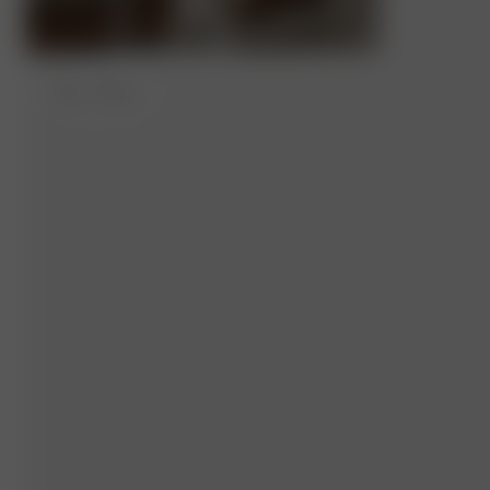
3XL
- 170 cm