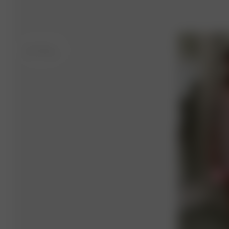
M
- 177 cm