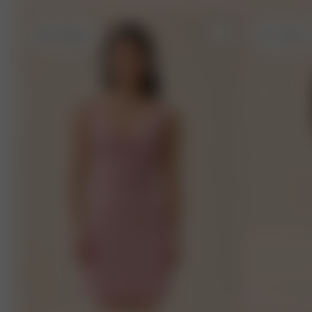
XXS
- 158 cm
XS
- 175 cm