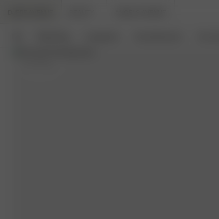
DJERF AVENUE
BEAUTY
ANGELS AVENUE
Neu
Bekleidung
Loungewear
Haushaltswaren
Access
M
- 177 cm