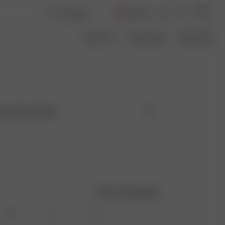
Austria
Über Uns
Transparenz
Size Guide
ss Dusty Pink
Größentabelle
XS
S
M
L