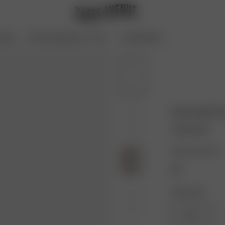
oires
Archive Sale bis zu -70 %
Coming Soon
Serenade Dre
140.00 EUR
Farbe: Dusty Pink
Größe: XXS
XXS