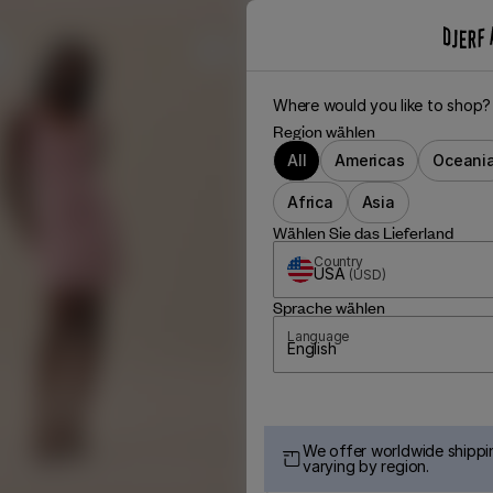
Where would you like to shop?
Region wählen
All
Americas
Oceani
Africa
Asia
Wählen Sie das Lieferland
Country
USA
(
USD
)
Sprache wählen
Language
English
We offer worldwide shippin
varying by region.