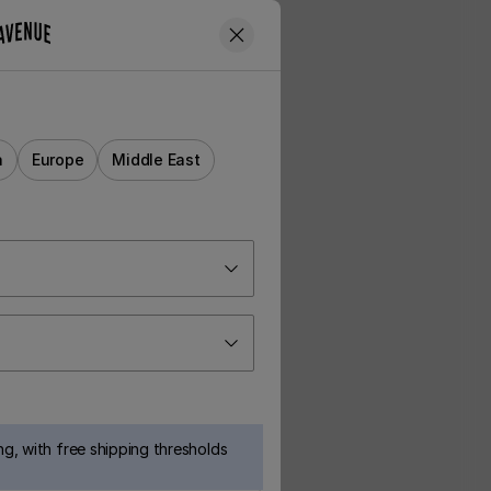
a
Europe
Middle East
g, with free shipping thresholds