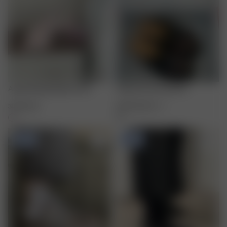
Angel Sleeping Mask Pink
Clogs Summer Berries
30.00 EUR
140.00 EUR
36
-
41
-50%
-50%