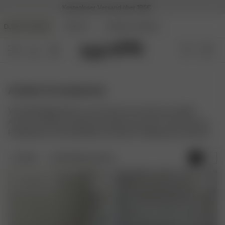
Kostenloser Versand über 195€
DJERF AVENUE
BEAUTY
ANGELS AVENUE
Andere Accessoires
Vervollständige deinen Look mit den Accessoires von Djerf
Avenue. Entdecke zeitlose Essentials wie unsere Tube-Socken,
Haarbänder und Handyhüllen, die deinen Alltagsstyle aufwerten.
FILTER
SORTIEREN NACH:
Ausverkauft