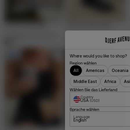
Tube Socks White/Blue
Tube Socks Black/White
7.50 EUR
15.00 EUR
36-38
-
42-44
7.50 EUR
15.00 EUR
36-38
-
42-44
-50%
Where would you like to shop?
Region wählen
All
Americas
Oceania
Middle East
Africa
As
Wählen Sie das Lieferland
Country
USA
(
USD
)
Sprache wählen
Language
English