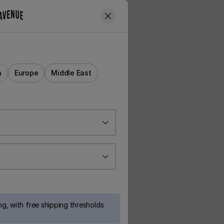
a
Europe
Middle East
g, with free shipping thresholds