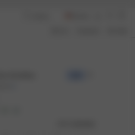
Germany
Über Uns
Transparenz
Size Guide
hirt Pink/White
-50%
0 EUR
Größentabelle