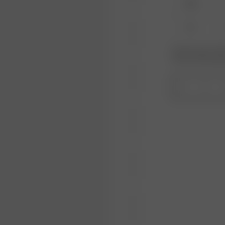
XXS
XL
Produkt oder Größe
Wiederauffüllungs
1