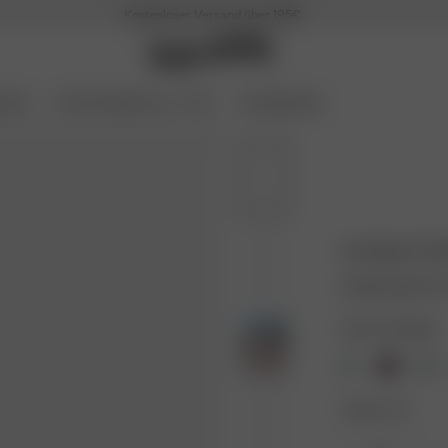
Kostenloser Versand über 195€
oires
Archive Sale bis zu -70 %
Coming Soon
Go Slow PJ S
40.00 EUR
80.0
Farbe: Pink/White
Größe: XXS