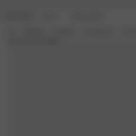
DJERF AVENUE
BEAUTY
ANGELS AVENUE
Neu
Bekleidung
Loungewear
Haushaltswaren
Access