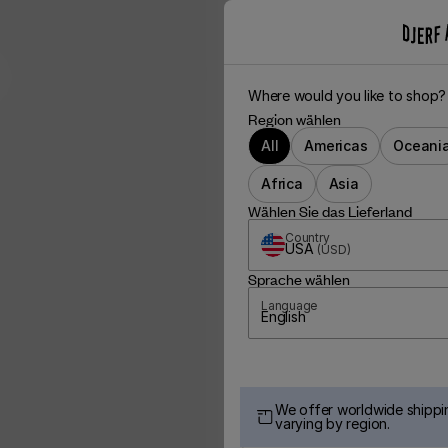
Where would you like to shop?
Region wählen
All
Americas
Oceani
Africa
Asia
Wählen Sie das Lieferland
Country
USA
(
USD
)
Sprache wählen
Language
English
We offer worldwide shippin
varying by region.