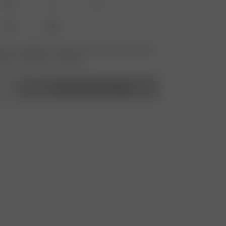
XS
S
M
L
XXL
3XL
 nicht verfügbar? Tippen Sie auf Ihres, um sich für die
benachrichtigung anzumelden.
In den Warenkorb legen