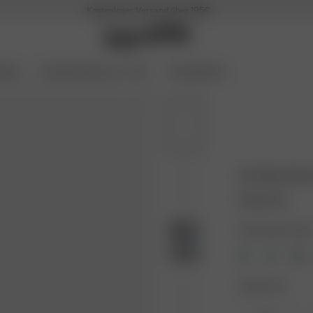
Kostenloser Versand über 195€
oires
Archive Sale bis zu -70 %
Coming Soon
Go Slow Str
50.00 EUR
Farbe: Dream Cak
Größe: XXS