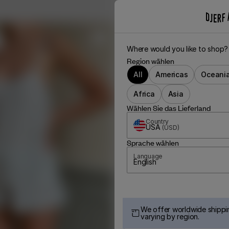
Where would you like to shop?
Region wählen
All
Americas
Oceani
Africa
Asia
Wählen Sie das Lieferland
Country
USA
(
USD
)
Sprache wählen
Language
English
We offer worldwide shippin
varying by region.