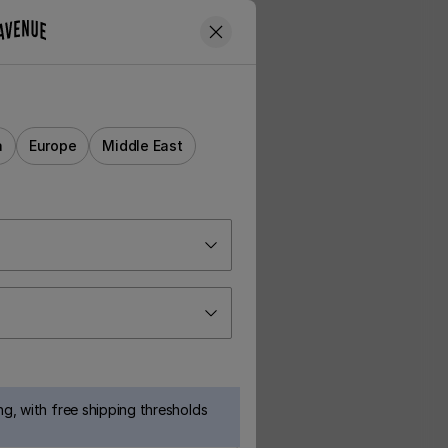
a
Europe
Middle East
g, with free shipping thresholds