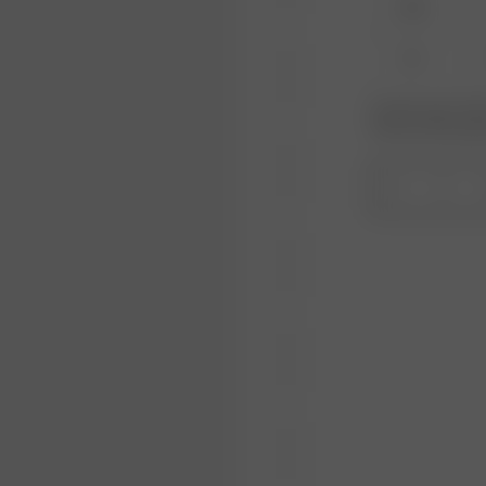
XXS
XL
Produkt oder Größe
Wiederauffüllungs
1