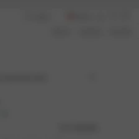
Germany
Über Uns
Transparenz
Size Guide
ap Top Dream Cake
e
Größentabelle