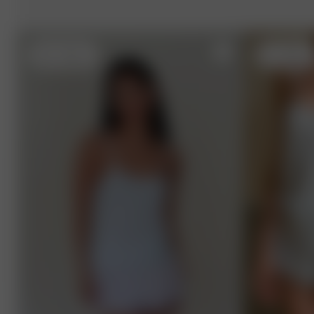
XXS
- 158 cm
XS
- 168 cm