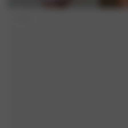
S
- 172 cm