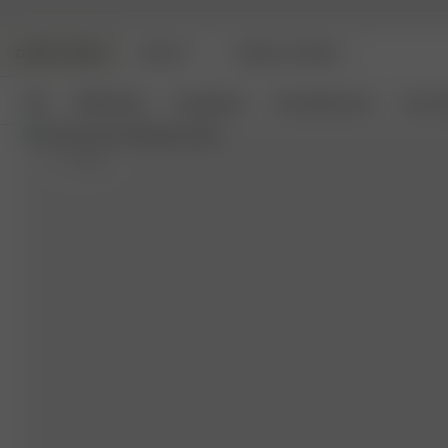
DJERF AVENUE
BEAUTY
ANGELS AVENUE
Neu
Bekleidung
Loungewear
Haushaltswaren
Access
S
- 170 cm