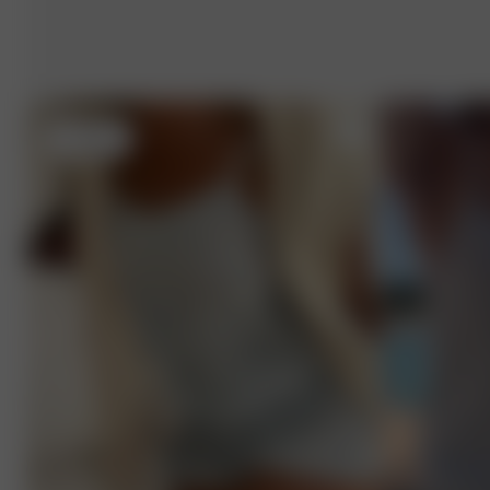
S
- 162 cm