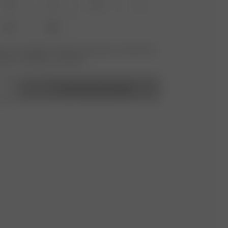
XS
S
M
L
XXL
3XL
 nicht verfügbar? Tippen Sie auf Ihres, um sich für die
benachrichtigung anzumelden.
In den Warenkorb legen