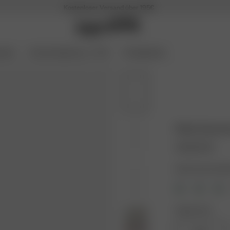
Kostenloser Versand über 195€
oires
Archive Sale bis zu -70 %
Coming Soon
Robe Summer
140.00 EUR
Farbe: Summer Ber
Größe: XS-S