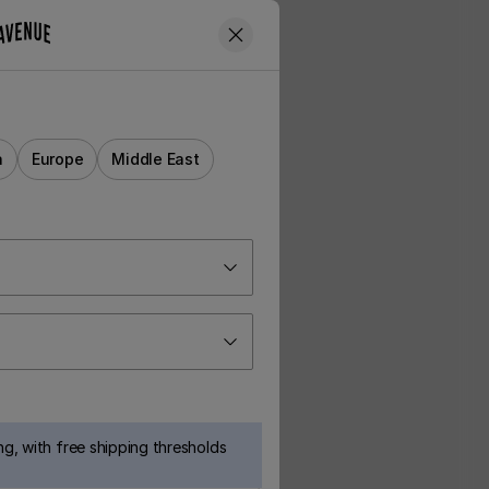
a
Europe
Middle East
g, with free shipping thresholds