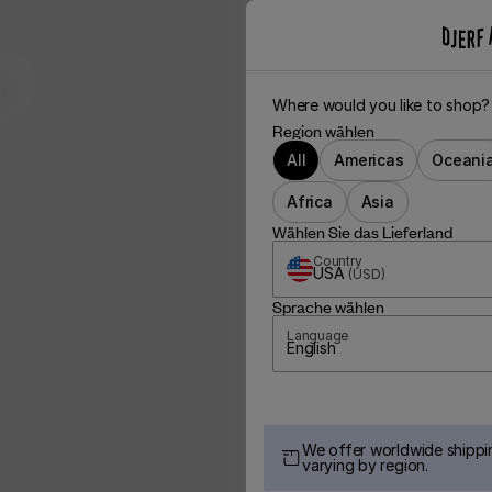
cm
Where would you like to shop?
Region wählen
All
Americas
Oceani
Africa
Asia
Wählen Sie das Lieferland
Country
USA
(
USD
)
Sprache wählen
Language
English
We offer worldwide shippin
varying by region.