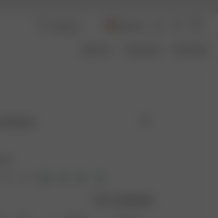
Germany
Über Uns
Transparenz
Size Guide
 Berries
ries
Größentabelle