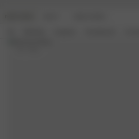
DJERF AVENUE
BEAUTY
ANGELS AVENUE
Neu
Bekleidung
Loungewear
Haushaltswaren
Access
XS-S
- 162 cm