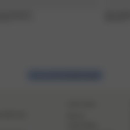
he Go Styling Gel
Breezy Weigh
0 USD
100 ml/ 3.4 fl. oz.
28.00 USD
250 m
Join our community #djerfaveangels
DJERF AVENUE
en Blick hinter
Über Uns
Unsere Fabriken