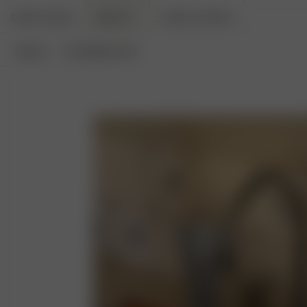
DJERF AVENUE
BEAUTY
ANGELS AVENUE
Beauty
Haarpflege-Sets