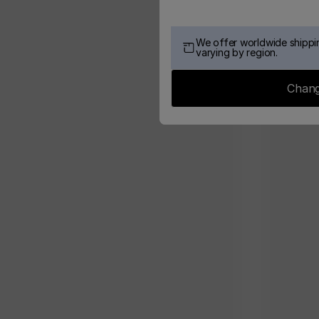
We offer worldwide shippin
varying by region.
Chang