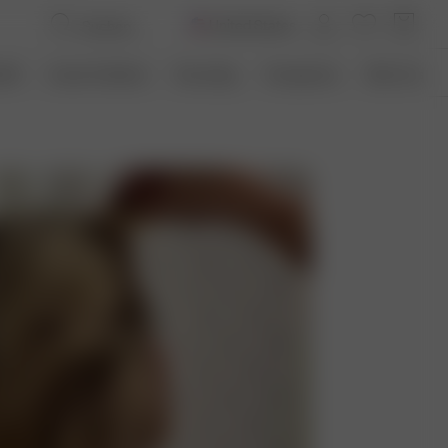
United States
offe
Unsere Fabriken
Recycling
Transparenz
Über Uns