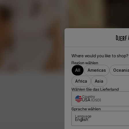
Where would you like to shop?
Region wählen
All
Americas
Oceani
Africa
Asia
Wählen Sie das Lieferland
Country
USA
(
USD
)
Sprache wählen
Language
English