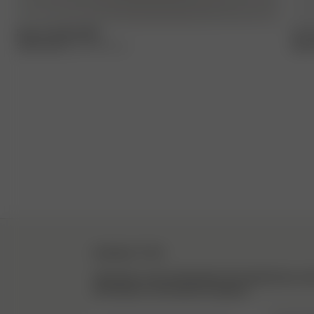
Breezy Styling Mist
On T
35.00 USD
150 ml/ 5.07 fl. oz.
28.0
NEWSLETTER
Abonniere unsere Newsletter für Inspirationen, ein
die Kulissen und exklusive Updates.