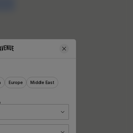
a
Europe
Middle East
n