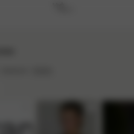
VENUE
Stylepins
Styleboards