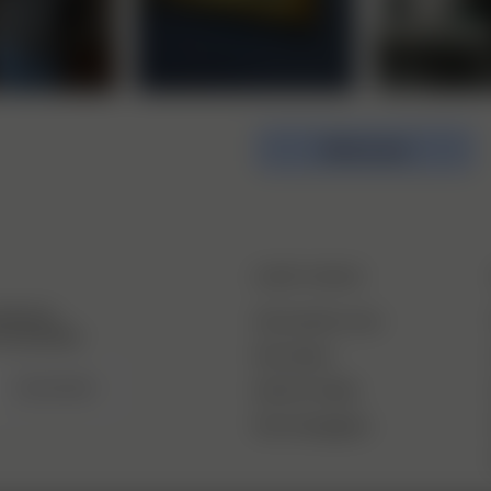
Afficher plus
DJERF AVENUE
piration,
Qui sommes-nous
 exclusivité.
Nos Usines
S’INSCRIRE
Soin Du Textile
Nos Campagnes