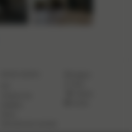
SERVICE CLIENTÈLE
Instagram
TikTok
FAQ
Pinterest
Contactez-nous
YouTube
Expéditions
Retours
Rétractation de la commande