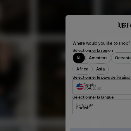
Where would you like to shop?
Sélectionner la région
All
Americas
Oceani
Africa
Asia
Sélectionner le pays de livraiso
Country
USA
(
USD
)
Sélectionner la langue
Language
English