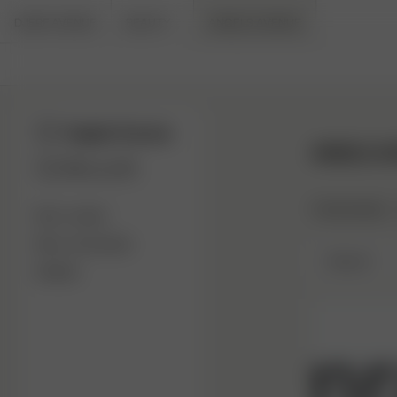
DJERF AVENUE
BEAUTY
ANGELS AVENUE
Angels Avenue
ANGELS A
Mon profil
Community
Mon compte
Mes commandes
Newest
Wishlist