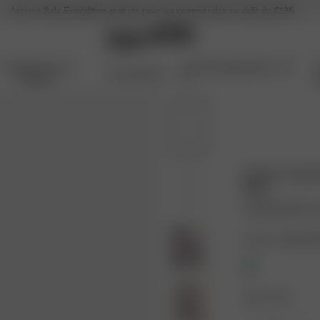
Archive Sale
Expédition gratuite pour les commandes au-delà de €195
Articles Pour La
Archive Sale jusqu'à -70
Accessoires
Maison
%
Denim A-line 
Blue
72.00 EUR
120.0
Couleur : Midnight 
Taille : XXS