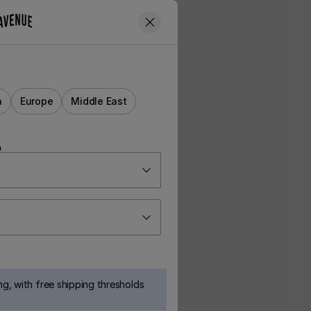
a
Europe
Middle East
n
g, with free shipping thresholds