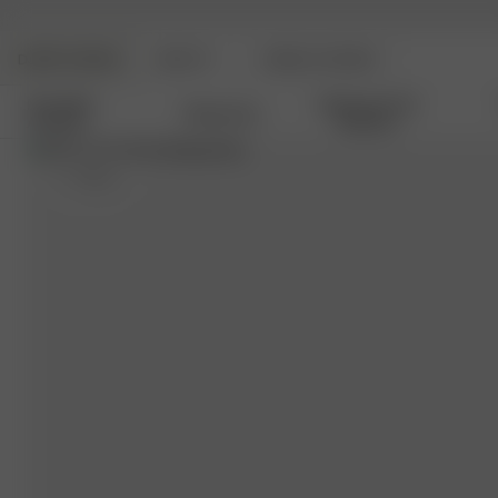
DJERF AVENUE
BEAUTY
ANGELS AVENUE
Nouvelles
Vêtements De
Vêtements
Arrivées
Détente
S
- 162 cm