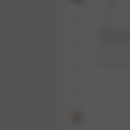
XXS
XL
Le produit ou la ta
votre taille pour r
nouveau disponible
1