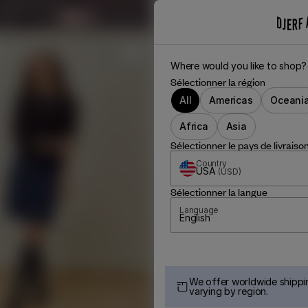
Where would you like to shop?
Sélectionner la région
All
Americas
Oceani
Africa
Asia
Sélectionner le pays de livraiso
Country
USA
(
USD
)
Sélectionner la langue
Language
English
We offer worldwide shippin
varying by region.