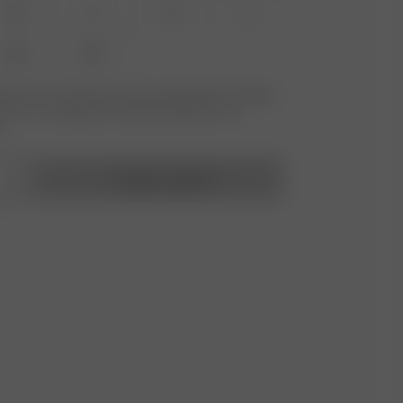
XS
S
M
L
XXL
3XL
ille que vous recherchez n'est pas disponible ? Saisissez
ecevoir une notification lorsque le produit sera de
.
Ajouter au panier