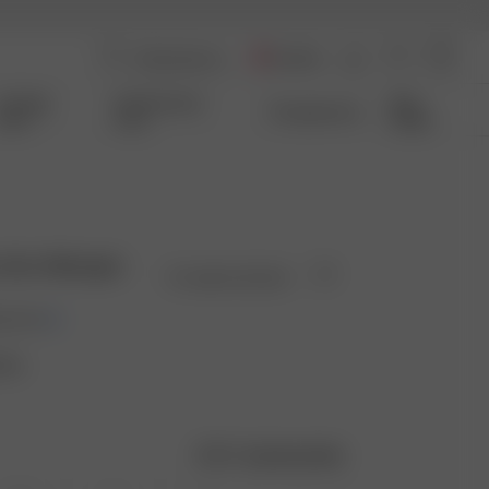
Austria
Coming
Qui Sommes-
Size
Transparence
Soon
nous
Guide
Skirt Midnight
En rupture de stock
0 EUR
Blue
Guide des tailles