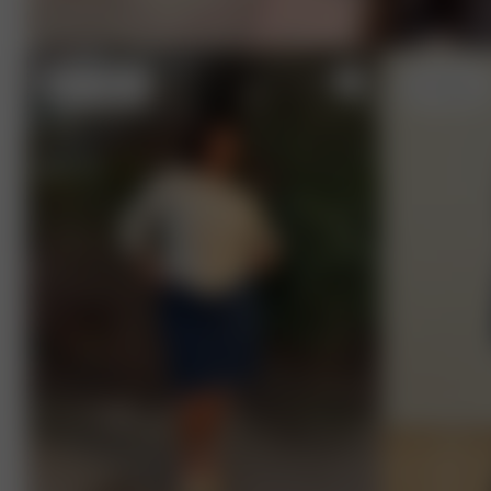
3XL
- 169 cm
M
- 173 cm