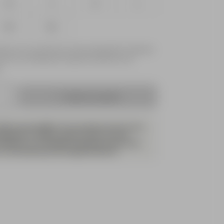
XS
S
M
L
XXL
3XL
ille que vous recherchez n'est pas disponible ? Saisissez
ecevoir une notification lorsque le produit sera de
.
Ajouter au panier
ière de durabilité : Pour prendre soin de votre
 planète en même temps !), aérez-le en le
ntérieur ou à l’extérieur plutôt que de le laver.
ne nécessite pas de lavage démesuré.