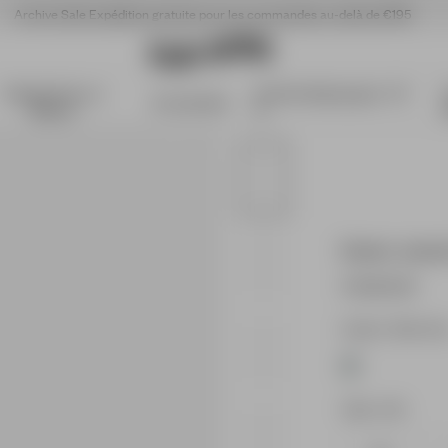
Archive Sale
Expédition gratuite pour les commandes au-delà de €195
Articles Pour La
Archive Sale jusqu'à -70
Accessoires
Maison
%
Denim Jacke
170.00 EUR
Couleur : Bleu fon
Taille : XXS