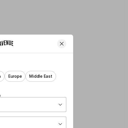
a
Europe
Middle East
n