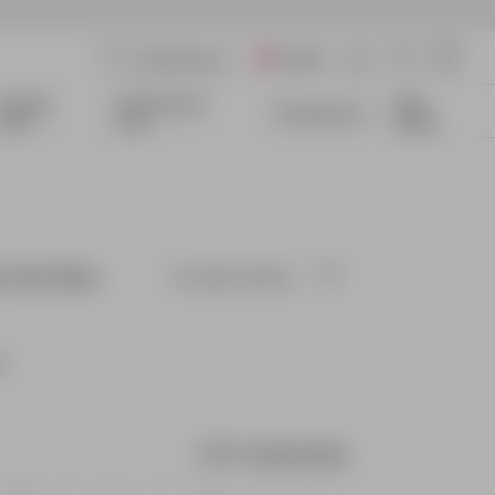
Austria
Coming
Qui Sommes-
Size
Transparence
Soon
nous
Guide
t Dark Blue
En rupture de stock
cé
Guide des tailles