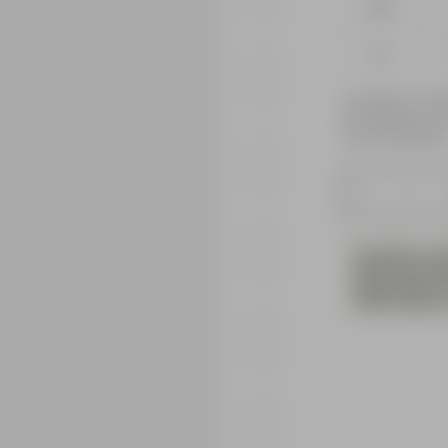
XXS
XL
Le produit ou la ta
votre taille pour r
nouveau disponible
1
Conseils en mat
denim (et de la
suspendant à l’i
Cette matière 