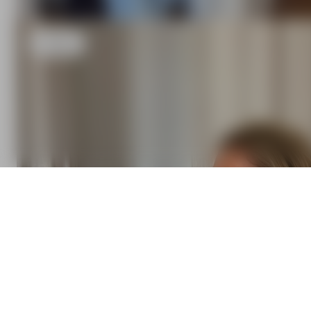
S
- 162 cm