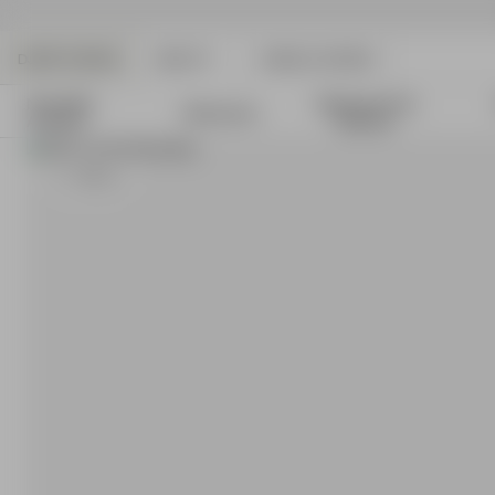
DJERF AVENUE
BEAUTY
ANGELS AVENUE
Nouvelles
Vêtements De
Vêtements
Arrivées
Détente
S
- 162 cm