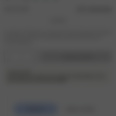
Taille : 140 x 200
Guide des tailles
140 x 200
Le produit ou la taille que vous recherchez n'est pas disponible ? Saisissez
votre taille pour recevoir une notification lorsque le produit sera de
nouveau disponible.
1
Ajouter au panier
PLEASE NOTE
Les housses de couette sont vendues à l’unité, elles ne sont
pas fournies avec des taies d’oreiller.