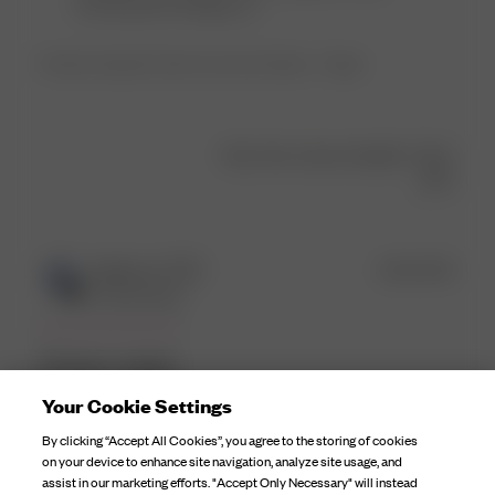
on
choosing their bedding. xx
Fri
Feb
Product reviewed:
Duvet Cover Lilac Dreams - Single
06
2026
Was this review helpful?
0
0
Publ
Birgitta S.
🇸🇪
15/12/25
date
Verified Buyer
Dreams singel
Your Cookie Settings
I am very happy with my purchase.
By clicking “Accept All Cookies”, you agree to the storing of cookies
on your device to enhance site navigation, analyze site usage, and
assist in our marketing efforts. "Accept Only Necessary" will instead
Product reviewed:
Duvet Cover Lilac Dreams - Single