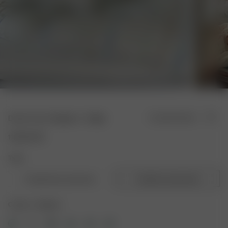
Duvet Cover Gingham - Single
En rupture de stock
110.00 EUR
Taille:
Couette deux personnes
Couette une personne
Couleur : Gingham