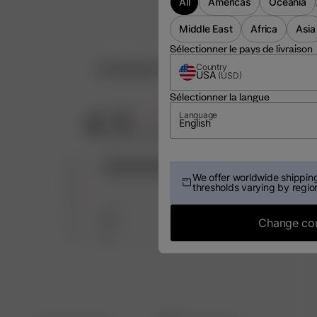
All
Americas
Oceania
Middle East
Africa
Asia
Sélectionner le pays de livraison
Customer Reviews
Country
USA
(
USD
)
Sélectionner la langue
4.5
Language
English
Based on 21 reviews
5
18
We offer worldwide shipping
4
0
thresholds varying by regio
3
0
2
2
Change co
1
1