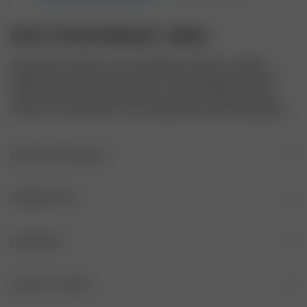
DUVET COVER GINGHAM - SINGLE
Entièrement réalisé en coton biologique certifié, ce modèle 
présente une surface douce pour un confort optimal. L’un des 
côtés est orné d’un imprimé peint à la main, tandis que l’autre 
arbore une couleur blanc unie. Cela permet de varier les plaisirs !
DÉTAILS DU PRODUIT
Imprimé peint à la main
COMPOSITION
Fermeture par boutons en corozo au bas de la housse
COMPOSITION
ENTRETIEN
Petites ouvertures sur les coins supérieurs pour faciliter la 
mise en place de la couette
100 % coton biologique certifié
LAVAGE EN MACHINE (40 C MAXIMUM)
TAILLE ET COUPE
Article vendu dans un sac à cordon coulissant avec logo 
PROVENANCE
Djerf Avenue dans la même matière que la housse de couette