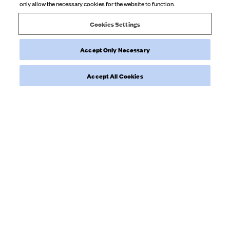
only allow the necessary cookies for the website to function.
Cookies Settings
Was this review helpful?
0
Accept Only Necessary
0
Accept All Cookies
Load more reviews
NEWSLETTER
Inscrivez-vous à notre newsletter pour trouver l’inspiration,
découvrir les coulisses et obtenir nos actualités en exclusivité.
Veuillez saisir une adresse e-mail valide
S’INSCRIRE