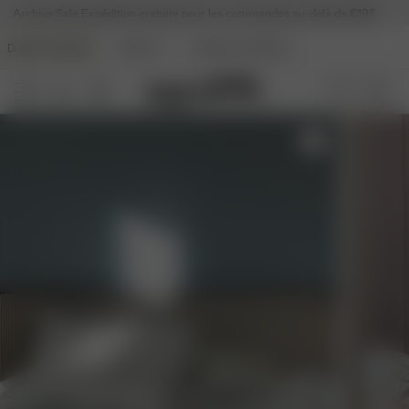
Archive Sale
Expédition gratuite pour les commandes au-delà de €195
DJERF AVENUE
BEAUTY
ANGELS AVENUE