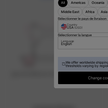
All
Americas
Oceania
Middle East
Africa
Asia
Sélectionner le pays de livraison
Country
USA
(
USD
)
Sélectionner la langue
Language
English
We offer worldwide shipping
thresholds varying by regio
Découvrez l’atelier qui a créé ce produit
Change co
♡