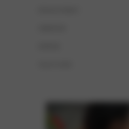
DÉTAILS DU PRODUIT
Bretelles fines réglables
COMPOSITION
Double épaisseur
COMPOSITION
ENTRETIEN
Encolure en V
84 % polyester recyclé, 16 % élasthanne
LAVAGE À LA MAIN RECOMMANDÉ APR
TAILLE ET COUPE
COUPE RÉGLABLE
NE PAS UTILISER D’EAU DE JAVEL
SANS MANCHES
NE PAS SÉCHER EN MACHINE
PETITE ENCOLURE EN V
NE PAS REPASSER