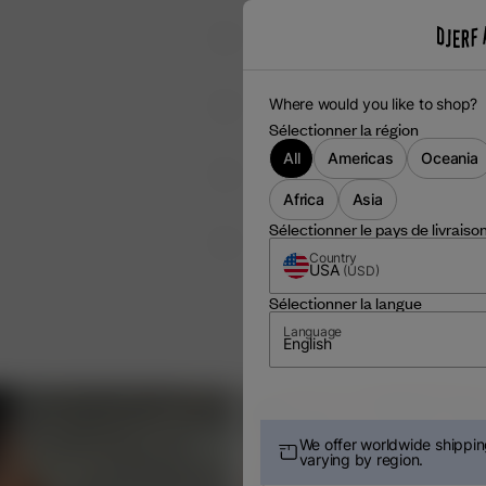
Where would you like to shop?
Sélectionner la région
All
Americas
Oceania
Africa
Asia
Sélectionner le pays de livraiso
ÈS CHAQUE UTILISATION
Country
USA
(
USD
)
Sélectionner la langue
Language
English
We offer worldwide shipping
varying by region.