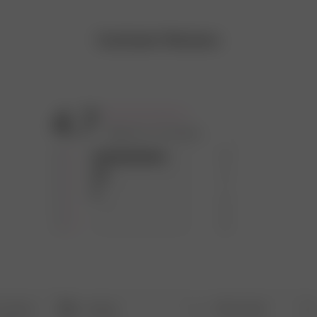
Customer Reviews
4.7
Based on 12 reviews
5
9
4
2
3
1
2
0
1
0
With media
Rating
Search
All ratings