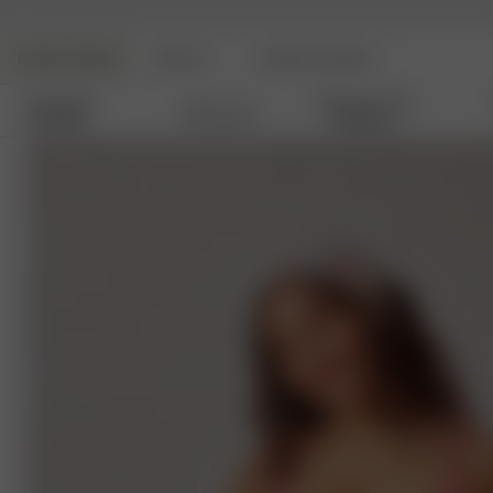
DJERF AVENUE
BEAUTY
ANGELS AVENUE
Nouvelles
Vêtements De
Vêtements
Arrivées
Détente