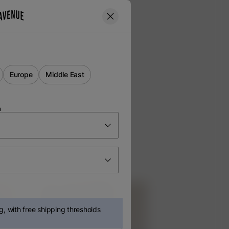
Europe
Middle East
n
, with free shipping thresholds