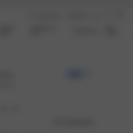
Austria
Coming
Qui Sommes-
Size
Transparence
Soon
nous
Guide
Guava
-70%
 EUR
Guide des tailles