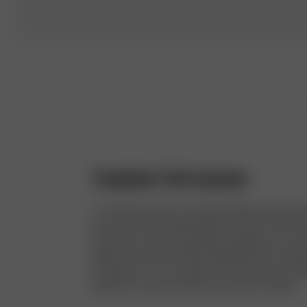
TANKINI TOP GUAVA
Le Tankini Top est le croisement idéal entre notre 
haut doté d’une double épaisseur arbore de fines br
rehaussera n’importe quel look de plage ou se mar
petite boucle qui maintient l’étiquette de sécurité
le vêtement. Tous nos vêtements de bain sont réa
polyester recyclé certifié en provenance d’Italie.