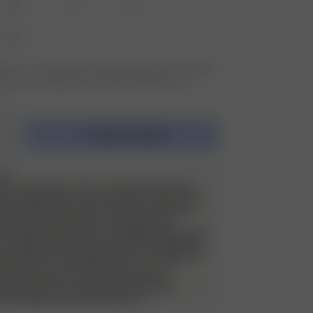
XS
S
M
L
XXL
ille que vous recherchez n'est pas disponible ? Saisissez
ecevoir une notification lorsque le produit sera de
.
Ajouter au panier
TER
us acceptons les retours et les échanges des
bain. Cependant, nous procédons à un examen
aque article renvoyé. Les articles retournés
n portés, en parfait état et dotés de leur
curité. Ils doivent être accompagnés de tous les
 conditionnement, tels que les autocollants de
es pochettes. Si un signe d’usure ou d’utilisation
une tache, une odeur de parfum, etc.) est
cle sera renvoyé au client et ne sera pas
illez garder vos sous-vêtements lors de
otre maillot de bain Djerf Avenue.