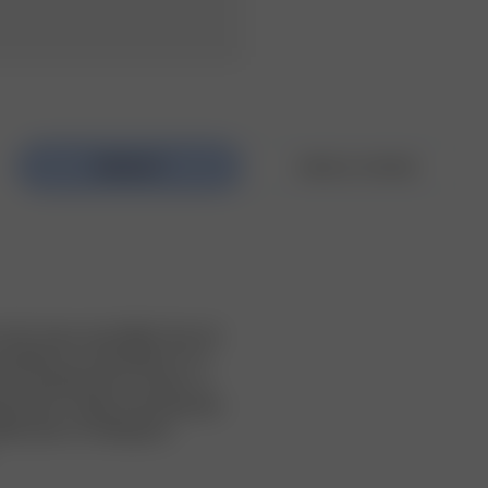
Tank Top et notre Bikini Top ! Ce 
etelles et un décolleté en V. Il 
iera parfaitement à un jean. La 
 peut être coupée avant de porter 
lisés dans un mélange de 