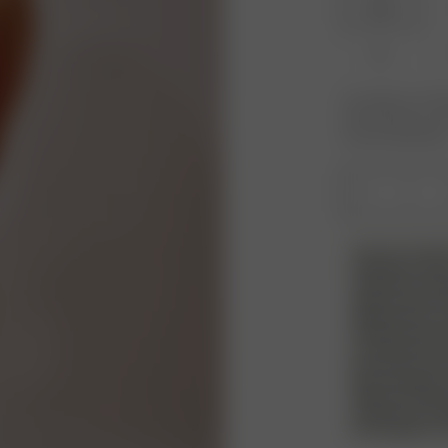
XXS
XL
Le produit ou la ta
votre taille pour r
nouveau disponible
1
VEUILLEZ NO
Attention ! No
vêtements de 
rigoureux de ch
doivent être no
étiquette de sé
accessoires de
protection et l
(par exemple, 
détecté, l’arti
remboursé. Veu
l’essayage de v