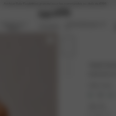
Archive Sale
Expédition gratuite pour les commandes au-delà de €195
Articles Pour La
Archive Sale jusqu'à -70
Accessoires
Maison
%
Tankini Top 
19.50 EUR
65.00
Couleur : Guava
Taille : XXS