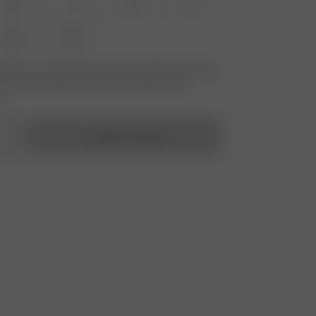
XS
S
M
L
XXL
3XL
ille que vous recherchez n'est pas disponible ? Saisissez
ecevoir une notification lorsque le produit sera de
.
Ajouter au panier