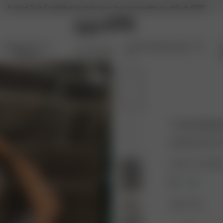
Archive Sale
Expédition gratuite pour les commandes au-delà de €195
Articles Pour La
Archive Sale jusqu'à -70
Accessoires
Maison
%
T-shirt Wash
39.00 EUR
65.0
Couleur : Gris déla
Taille : XXS