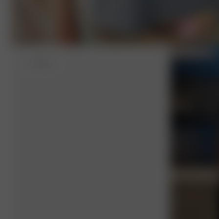
S
- 162 cm