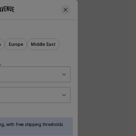
a
Europe
Middle East
n
g, with free shipping thresholds