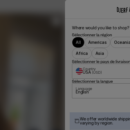
Where would you like to shop?
Sélectionner la région
All
Americas
Oceani
Africa
Asia
Sélectionner le pays de livraiso
Country
USA
(
USD
)
Sélectionner la langue
Language
English
We offer worldwide shippin
varying by region.