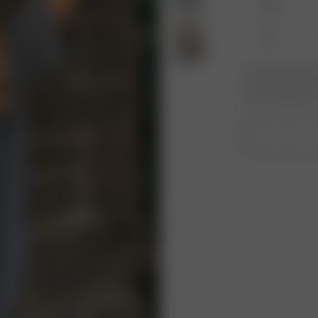
XXS
XL
Le produit ou la ta
votre taille pour r
nouveau disponible
1