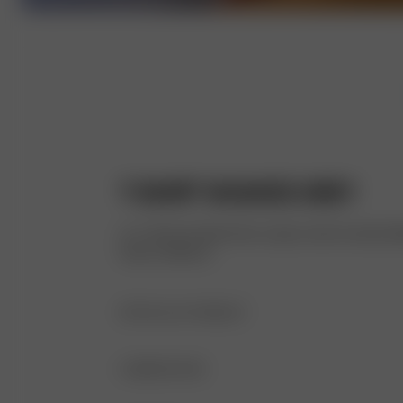
T-SHIRT WASHED GREY
Le T-shirt est doté d’une coupe carrée oversize id
toute confiance.
DÉTAILS DU PRODUIT
Logo brodé sur le devant
COMPOSITION
Effet délavé vintage