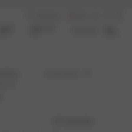
Austria
Coming
Qui Sommes-
Size
Transparence
Soon
nous
Guide
ed Grey
En rupture de stock
0 EUR
vé
Guide des tailles