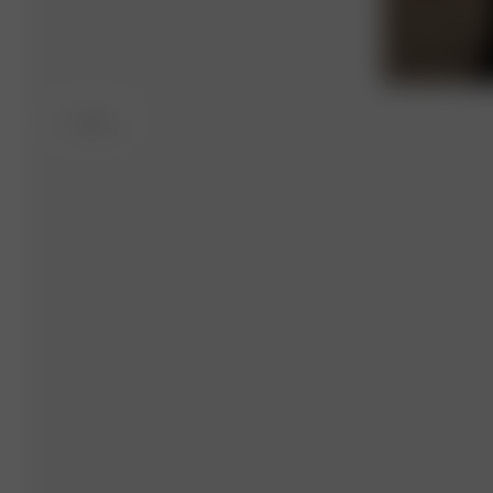
S
- 162 cm