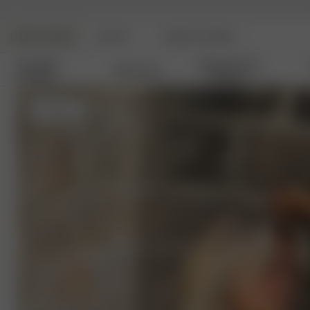
DJERF AVENUE
BEAUTY
ANGELS AVENUE
Nouvelles
Vêtements De
Vêtements
Arrivées
Détente
S
- 162 cm