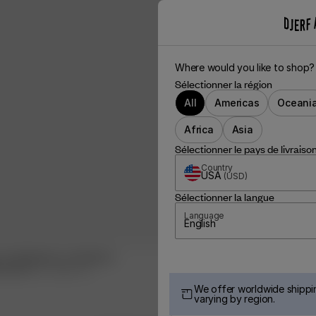
Where would you like to shop?
Sélectionner la région
All
Americas
Oceani
Africa
Asia
Sélectionner le pays de livraiso
Country
USA
(
USD
)
Sélectionner la langue
Language
English
zy Weightless Conditioner
Breezy Stylin
0 USD
250 ml / 8.45 fl. oz.
35.00 USD
150 m
We offer worldwide shippin
varying by region.