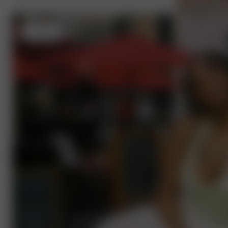
L
- 165 cm