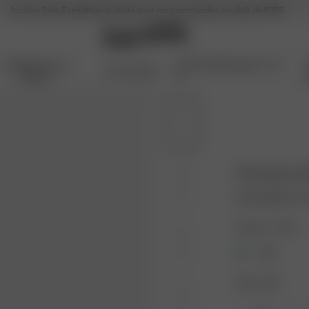
Archive Sale
Expédition gratuite pour les commandes au-delà de €195
Articles Pour La
Archive Sale jusqu'à -70
Accessoires
Maison
%
Principessa 
67.50 USD
135.0
Couleur : Crème
Taille : XXS