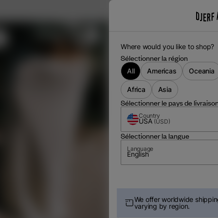
m
Where would you like to shop?
Sélectionner la région
All
Americas
Oceania
Africa
Asia
Sélectionner le pays de livraiso
Country
USA
(
USD
)
Sélectionner la langue
Language
English
We offer worldwide shipping
varying by region.