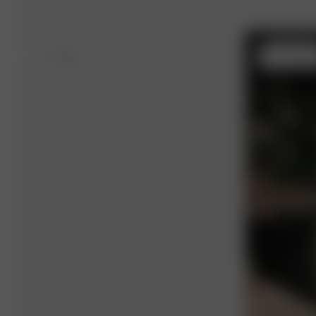
XL
- 178 cm
XXS
- 165 c