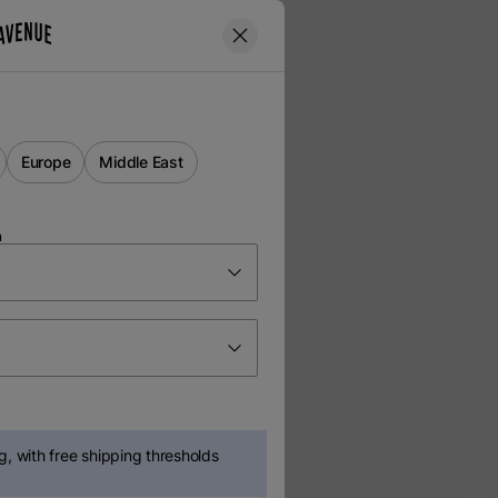
Europe
Middle East
n
, with free shipping thresholds