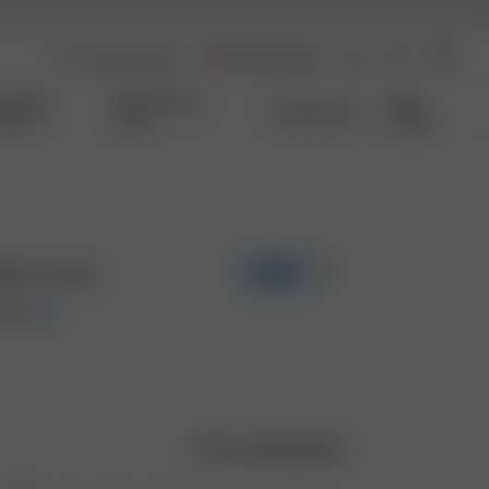
United States
Coming
Qui Sommes-
Size
Transparence
Soon
nous
Guide
Skirt Cream
-50%
0 USD
Guide des tailles