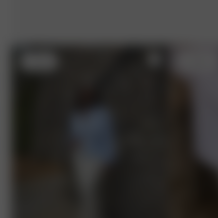
L
- 161 cm
S
- 162 cm