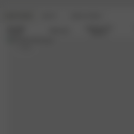
DJERF AVENUE
BEAUTY
ANGELS AVENUE
Nouvelles
Vêtements De
Vêtements
Arrivées
Détente
S
- 162 cm