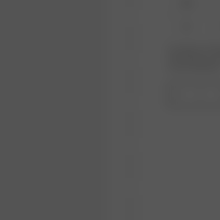
XXS
XL
Le produit ou la ta
votre taille pour r
nouveau disponible
1