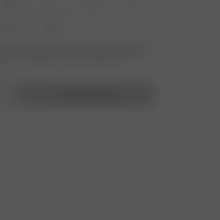
XS
S
M
L
XXL
3XL
ille que vous recherchez n'est pas disponible ? Saisissez
ecevoir une notification lorsque le produit sera de
.
Ajouter au panier