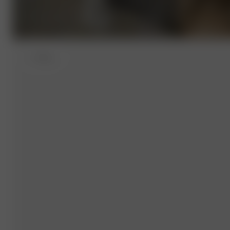
S
- 162 cm