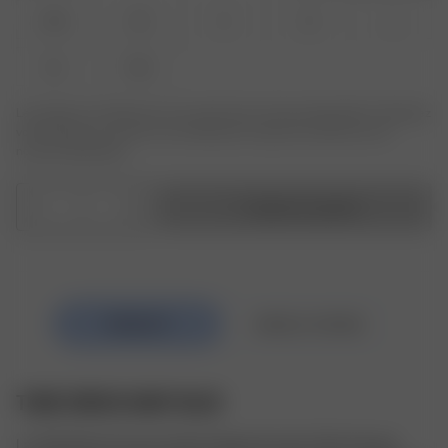
XXS
XS
S
M
L
XL
XXL
Le produit ou la taille que vous recherchez n'est pas disponible ? Saisissez
votre taille pour recevoir une notification lorsque le produit sera de
nouveau disponible.
1
Ajouter au panier
TUBE DRESS BABY BLUE
La Tube Dress est une version longue de notre Tube Top que 