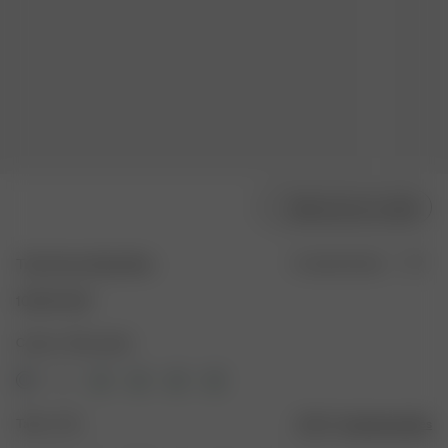
Sélectionner la taille
Tube Dress Baby Blue
En rupture de stock
105.00 USD
Couleur : Bleu pastel
Taille : XXS
Guide des tailles