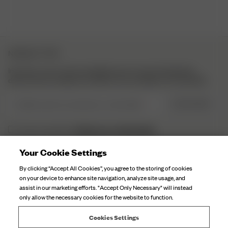
NEWSLETTER
Inscrivez-vous à notre newsletter pour trouver l’inspiration,
découvrir les coulisses et obtenir nos actualités en exclusivité.
Veuillez saisir une adresse e-mail valide
S’INSCRIRE
Politique de confidentialité.
J’ai lu et compris la
Your Cookie Settings
DJERF AVENUE
By clicking “Accept All Cookies”, you agree to the storing of cookies
on your device to enhance site navigation, analyze site usage, and
Qui sommes-nous
assist in our marketing efforts. "Accept Only Necessary" will instead
SERVICE CLIENTÈLE
only allow the necessary cookies for the website to function.
Nos Usines
FAQ
Soin Du Textile
Cookies Settings
Contactez-nous