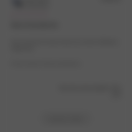
date
Verified Buyer
One of my favs! So
One of my favs! So easy to dress up or down. Definetly a
staple piece
Product reviewed:
Tube Dress Blackberries
Was this review helpful?
0
0
Load more reviews