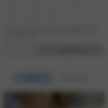
XXS
XS
S
M
L
XL
XXL
3XL
Er produktet eller størrelsen du leter etter ikke tilgjengelig? Trykk på
varianten du leter etter for å registrere deg for varsler om varer som
kommer tilbake på lager.
1
Legg i handlekurv