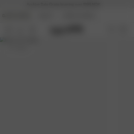
Archive Sale
Gratis levering over 1995 NOK
DJERF AVENUE
BEAUTY
ANGELS AVENUE
XS
- 162 cm