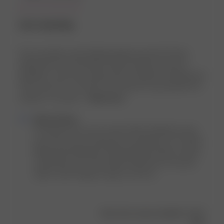
Just amazing
Can you please stop making gorgeous pieces?? Every
single item I buy from Djerf Avenue makes me feel so
beautiful. I was unsure about this one before ordering, but
when I put it on, I was like “just stop it! It’s just perfect for
summer!” It’s perfec...
Read more
Comments
Djerf Avenue
by
Hi, thank you for your review! We're thrilled to hear 
Store
how much you're loving your new Breezy Tie Top 😍 
Owner
Mixing and matching it with the Breezy Skirt or jeans 
on
sounds like such cute outfits! We'd love to see you 
Review
style it, don't forget to tag us on IG! xx
by
Djerf
Avenue
Was this review helpful?
0
on