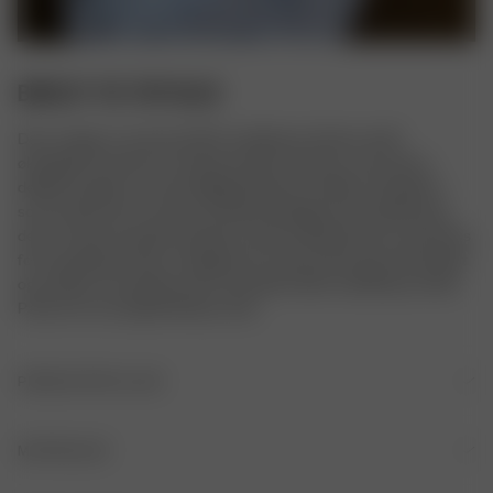
BREEZY TIE TOP BLUE
Den er laget av samme GOTS-sertifiserte Oxford-stoff i 
økologisk bomull som vår Breezy Shirt og Pants, men denne 
delikate toppen et annet tillegg til Breezy-familien. Stroppene 
som knyttes foran samt de samlede detaljene på skuldrene gir 
den en søt look og det klassiske vevde stoffet gir den en luksuriøs 
form og silhuett. Den er designet for å passe løst og komfortabelt 
og vi elsker å kombinere den med denim eller med Breezy Ankle 
Pants for en komplett Breezy-look.
PRODUKTDETALJER
Volanger på skulderstroppene
MATERIALER
Tre knytebånd langs forsiden