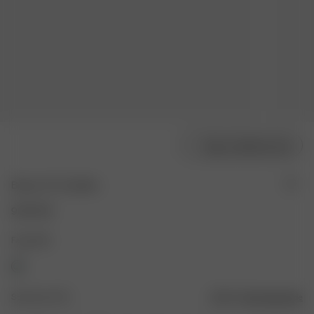
Velg modellstørrelse
Breezy Tie Top Blue
900 NOK
Farge: Blå
Størrelse: XXS
Størrelsesguide