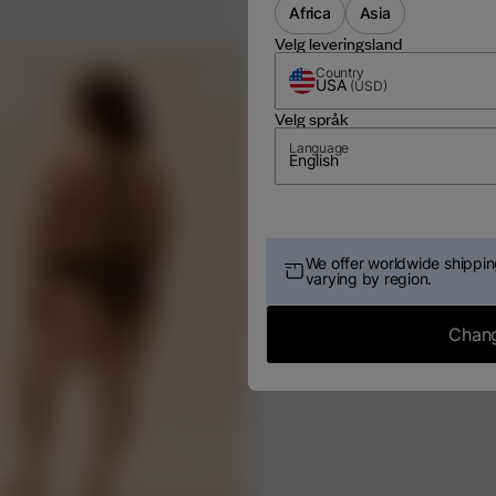
Africa
Asia
Velg leveringsland
Country
USA
m
(
USD
)
Velg språk
Language
English
We offer worldwide shipping
varying by region.
Chang