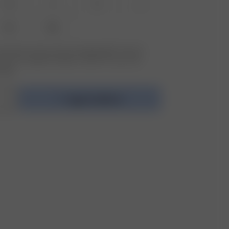
XS
S
M
L
XXL
3XL
størrelsen du leter etter ikke tilgjengelig? Trykk på
etter for å registrere deg for varsler om varer som
lager.
Legg i handlekurv