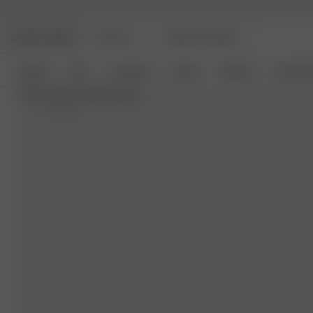
DJERF AVENUE
BEAUTY
ANGELS AVENUE
Nyheter
Klær
Loungetøy
Interiør
Tilbehør
Coming 
XS
- 164 cm