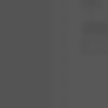
XXS
XL
Er produktet eller 
varianten du leter 
kommer tilbake på 
1