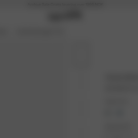
Archive Sale
Gratis levering over 1995 NOK
Soon
Archive Sale opptil -70 %
Cheeky Bikin
204 NOK
680 N
Farge: Cocoa
Størrelse: XXS