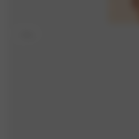
L
- 170 cm