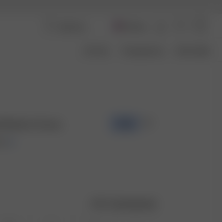
Norway
Om Oss
Transparency
Size Guide
i Bottom Cocoa
-70%
OK
Størrelsesguide