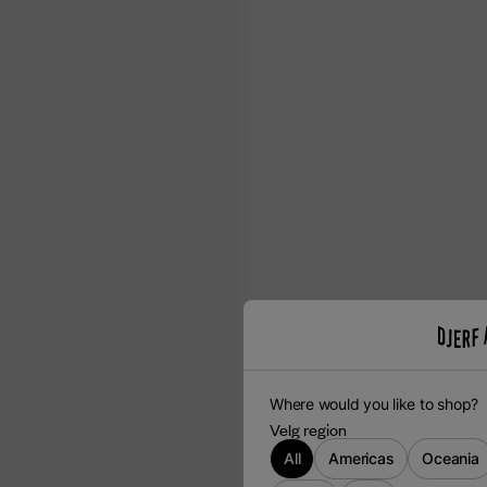
Where would you like to shop?
Velg region
All
Americas
Oceania