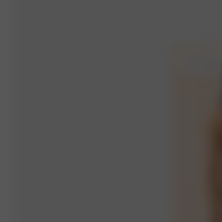
XXS
- 158 c