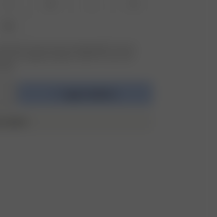
S
M
L
XL
3XL
størrelsen du leter etter ikke tilgjengelig? Trykk på
etter for å registrere deg for varsler om varer som
lager.
Legg i handlekurv
E SWIM ♥