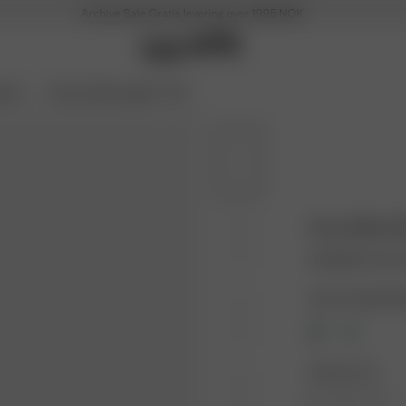
Archive Sale
Gratis levering over 1995 NOK
Soon
Archive Sale opptil -70 %
Dove Bikini
315 NOK
1 050 N
Farge: Cottage M
Størrelse: XS