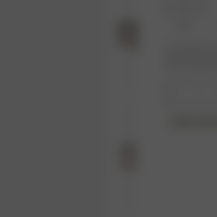
XS
XXL
Er produktet eller 
varianten du leter 
kommer tilbake på 
1
DJERF AVENU