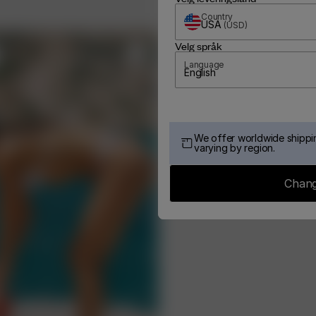
Country
USA
(
USD
)
Velg språk
Language
English
We offer worldwide shippin
varying by region.
Chang