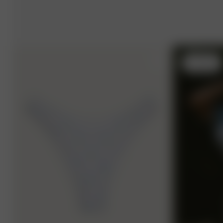
S
- 170 cm