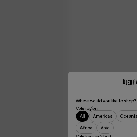
Where would you like to shop?
Velg region
All
Americas
Oceani
Africa
Asia
Velg leveringsland