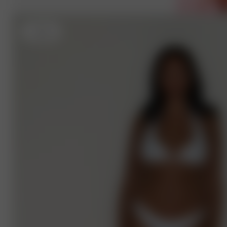
L
- 182 cm