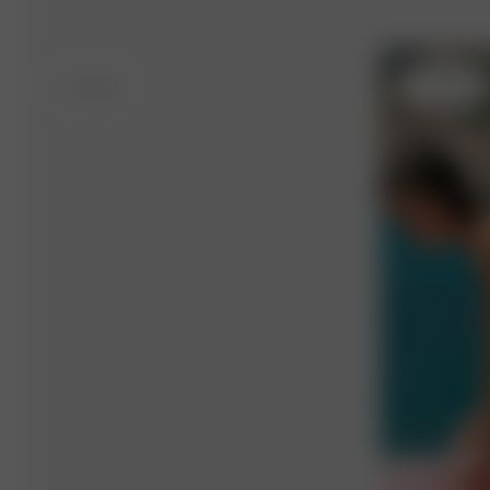
S
- 170 cm
S
- 170 cm