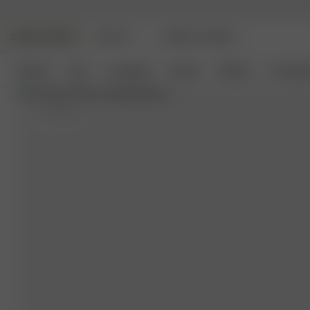
DJERF AVENUE
BEAUTY
ANGELS AVENUE
Nyheter
Klær
Loungetøy
Interiør
Tilbehør
Coming 
S
- 170 cm