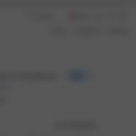
Norway
Om Oss
Transparency
Size Guide
 Bottom Cottage Meadow
-70%
OK
eadow
Størrelsesguide