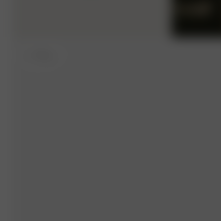
S
- 170 cm