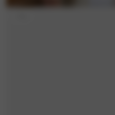
L
- 174 cm