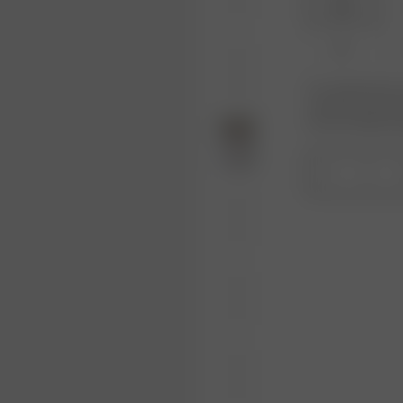
XXS
XL
Er produktet eller 
varianten du leter 
kommer tilbake på 
1