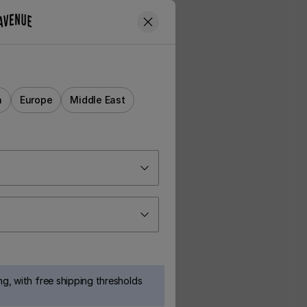
a
Europe
Middle East
g, with free shipping thresholds