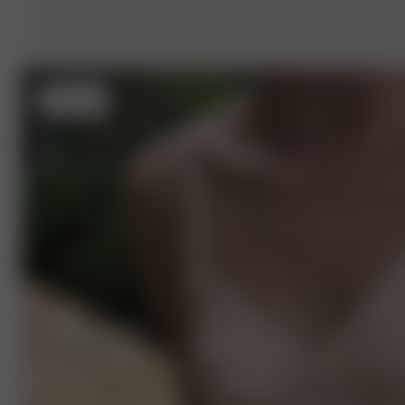
S
- 170 cm