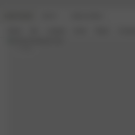
DJERF AVENUE
BEAUTY
ANGELS AVENUE
Nyheter
Klær
Loungetøy
Interiør
Tilbehør
Coming 
S
- 175 cm