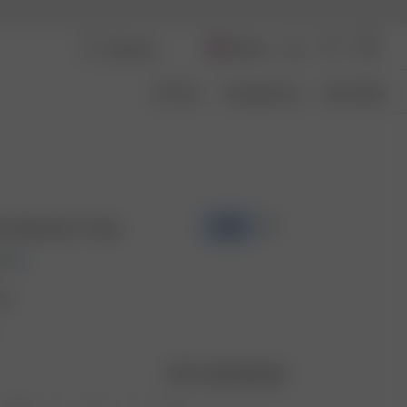
Norway
Om Oss
Transparency
Size Guide
ss Summer Treat
-50%
OK
at
Størrelsesguide