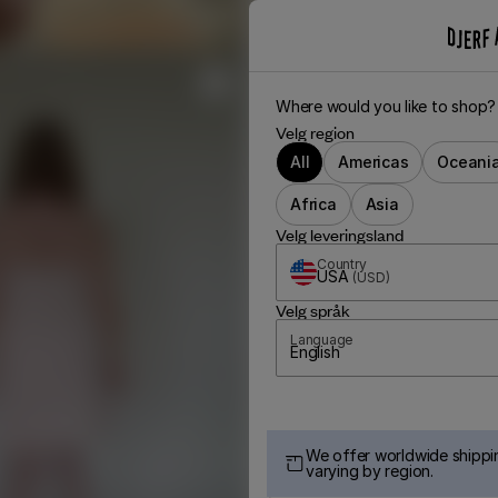
Where would you like to shop?
Velg region
All
Americas
Oceani
Africa
Asia
Velg leveringsland
Country
USA
(
USD
)
Velg språk
Language
English
We offer worldwide shippin
varying by region.