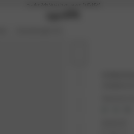
Archive Sale
Gratis levering over 1995 NOK
Soon
Archive Sale opptil -70 %
Go Slow Dre
475 NOK
950 N
Farge: Summer Tre
Størrelse: XXS