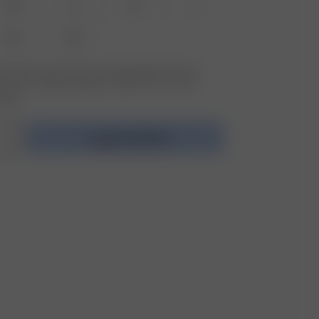
XS
S
M
L
XXL
3XL
størrelsen du leter etter ikke tilgjengelig? Trykk på
etter for å registrere deg for varsler om varer som
lager.
Legg i handlekurv