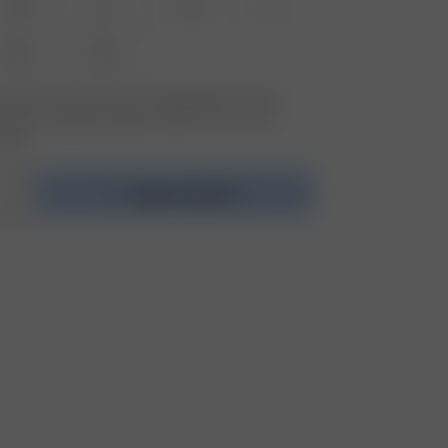
XS
S
M
L
XXL
3XL
størrelsen du leter etter ikke tilgjengelig? Trykk på
etter for å registrere deg for varsler om varer som
lager.
Legg i handlekurv