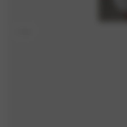
S
- 170 cm