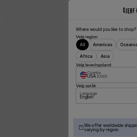
Where would you like to shop?
Velg region
All
Americas
Oceani
Africa
Asia
Velg leveringsland
Country
USA
(
USD
)
Velg språk
Language
English
We offer worldwide shippin
varying by region.