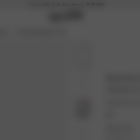
Archive Sale
Gratis levering over 1995 NOK
Soon
Archive Sale opptil -70 %
Muslin Short
400 NOK
800 N
Farge: Summer Fie
Størrelse: XXS