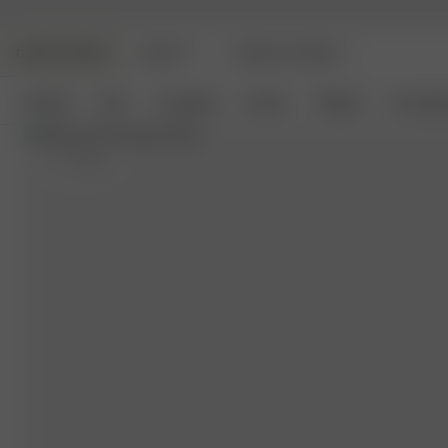
DJERF AVENUE
BEAUTY
ANGELS AVENUE
Nyheter
Klær
Loungetøy
Interiør
Tilbehør
Coming 
S
- 175 cm