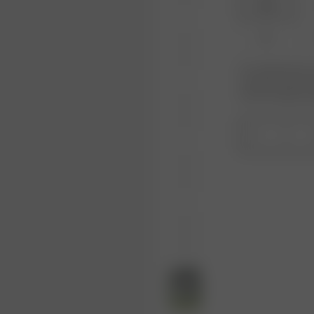
XXS
XL
Er produktet eller 
varianten du leter 
kommer tilbake på 
1