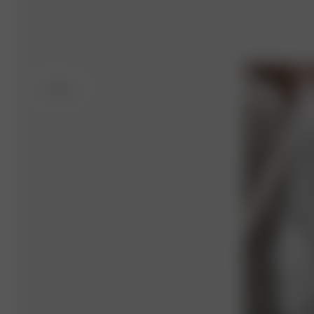
S
- 162 cm