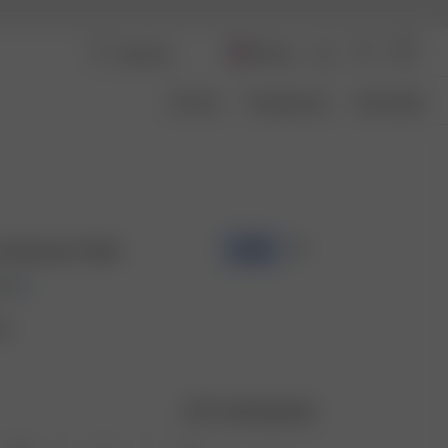
Norway
Om Oss
Transparency
Size Guide
s Summer Field
-50%
OK
ld
Størrelsesguide