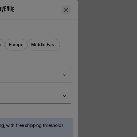
a
Europe
Middle East
g, with free shipping thresholds