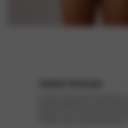
TANKINI TOP BLACK
Vår Tankini Top er den perfekte kombinasjonen av 
Tankini har dobbelt lag, tynne stropper og V-hals.
og ser like bra ut med et par jeans. Den lille løkk
kan klippes av når du er klar til å bruke toppen. Al
sertifisert resirkulert polyesterblanding fra Italia.