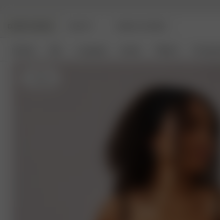
DJERF AVENUE
BEAUTY
ANGELS AVENUE
Nyheter
Klær
Loungetøy
Interiør
Tilbehør
Coming 
S
- 162 cm