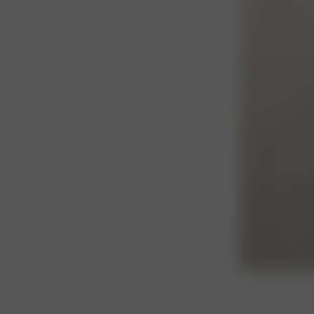
elastan
 BRUK