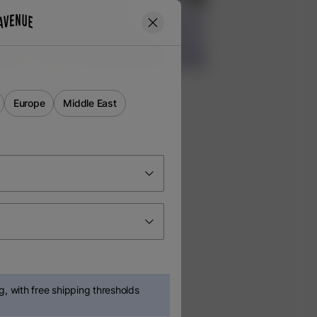
Europe
Middle East
, with free shipping thresholds