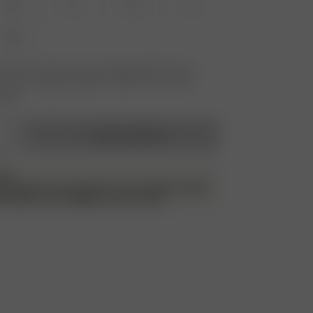
XS
S
M
L
XXL
størrelsen du leter etter ikke tilgjengelig? Trykk på
etter for å registrere deg for varsler om varer som
lager.
Legg i handlekurv
ERK
urer og bytter for produktene, men vil gjennomføre
luering av hvert plagg som returneres.