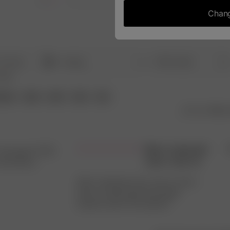
1
0
Chang
With media
Rating
Search
All ratings
opics
reviews
erial
style
print
look
size
Sort by
:
Most 
Best swimsuit
heologia P.
🇫🇷
ever, true to
rified Buyer
Best swimsuit ever, true to size, i
have a small band and larger
breasts and it fits perfect