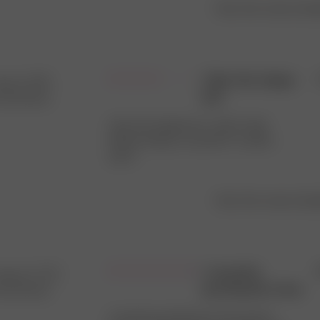
Was this review help
I like the shape
lvia C.
🇩🇪
but
rified Buyer
I like the shape but I wish it had
thicker lining or a pocket to add a
cup in
Was this review help
I recently
erena C.
🇮🇹
purchased a few
rified Buyer
I recently purchased a few pieces