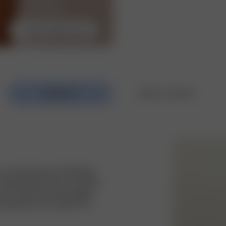
Velg modellstørrelse
en tanktopp og en bikinitopp! 
 Toppen løfter enhver strandlook, 
en som holder sikkerhetstaggen 
t badetøyet vårt er laget av en 