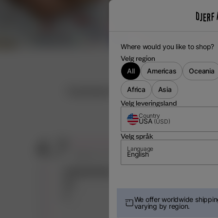
Where would you like to shop?
Velg region
All
Americas
Oceania
Customer Reviews
Africa
Asia
Velg leveringsland
Country
USA
(
USD
)
Velg språk
4.7
Language
English
Based on 12 reviews
5
9
4
2
3
1
We offer worldwide shipping
varying by region.
2
0