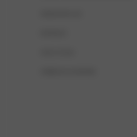
PRODUKTDETALJER
Tynne og justerbare stropper
MATERIALER
Dobbelt lag
MATERIALE
PLEIE AV PLAGG
V-hals
84 % resirkulert polyester viskose, 16 % 
IKKE BRUK BLEKEMIDDEL
STØRRELSE OG PASSFORM
JUSTERBAR PASSFORM
TÅLER IKKE TØRKETROMMEL
ERMELØS
TÅLER IKKE STRYKING
V-HALS
HÅNDVASK ER ANBEFALT ETTER HVER