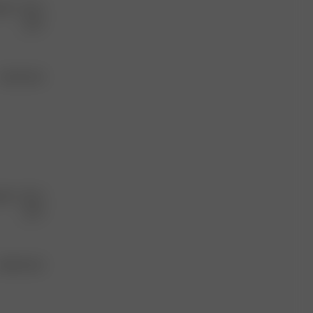
ful?
0
0
Published
15/05/25
date
ful?
0
0
Published
08/05/25
date