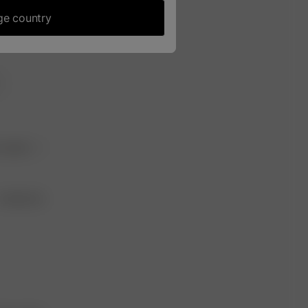
e country
recent
Published
04/06/25
date