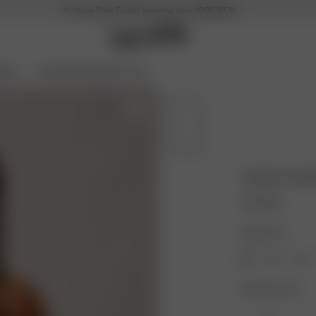
Archive Sale
Gratis levering over 1995 NOK
Soon
Archive Sale opptil -70 %
Tankini Top 
750 NOK
Farge: Svart
Størrelse: XXS