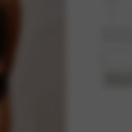
XXS
XL
Er produktet eller 
varianten du leter 
kommer tilbake på 
1
VENNLIGST M
Vi tillater ret
en grundig eva