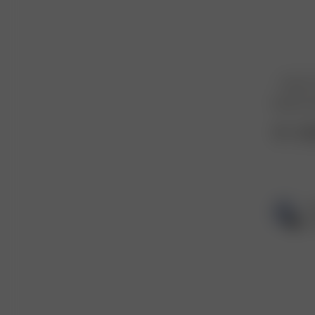
Popular t
fit
mat
T
Ve