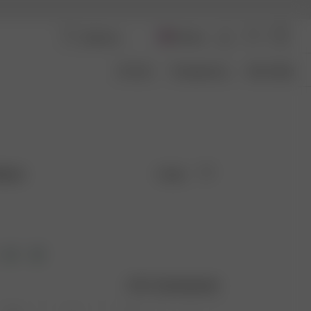
Norway
Om Oss
Transparency
Size Guide
Black
Utsolgt
Størrelsesguide