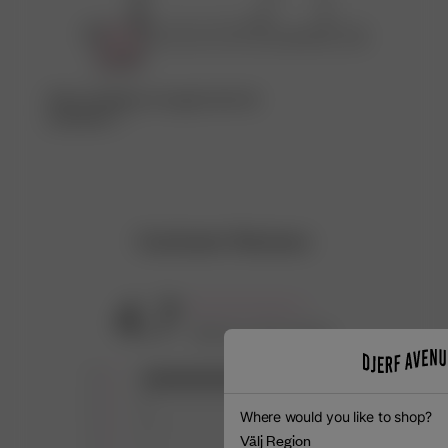
Kika in fabriken som gjort den här
produkten ♡
Customer Reviews
4.7
Based on 414 reviews
5
368
4
14
Where would you like to shop?
3
9
Välj Region