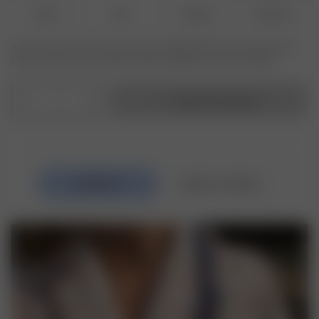
XS-S
M-L
XL-XXL
3XL-4XL
Är den produkt eller storlek du söker slutsåld? Klicka på den storlek du
söker och skriv in din email för att bli meddelad när den är tillbaka.
1
Lägg i kundvagnen