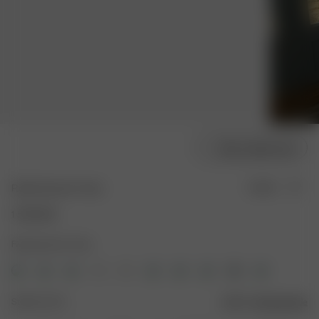
Välj modellstorlek
Robe Summer Treat
Slutsåld
1 500 SEK
Färg: Summer Treat
Storlek: XS-S
Storleksguide