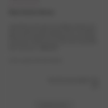
Robe Summer Berries
I absolutely love this robe. It’s incredibly soft, plush, and
feels so luxurious without being too heavy. The Summer
Berries print is adorable, and it makes my slow mornings
and self-care routines feel extra cozy. One of my favorite
Djerf Avenue piec...
Read more
Product reviewed:
Robe Summer Berries
Was this review helpful?
0
0
Load more reviews