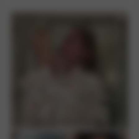
Garn: Belgien och Indien

Dubbelstorlekar
FIbrer: Burkina Faso, Tadzjikistan och Indien
BLEK EJ
PRODUCERAD I
Portugal
LÅG VÄRME PÅ STRYKJÄRNET
KEMTVÄTT
TORKTUMLA I LÅG VÄRME