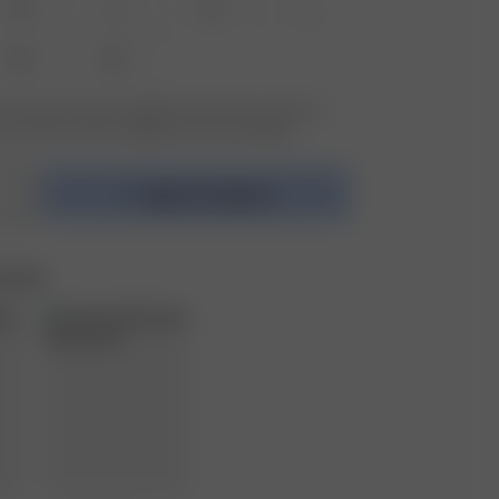
XS
S
M
L
XXL
3XL
r storlek du söker slutsåld? Klicka på den storlek du
in email för att bli meddelad när den är tillbaka.
Lägg i kundvagnen
e Set