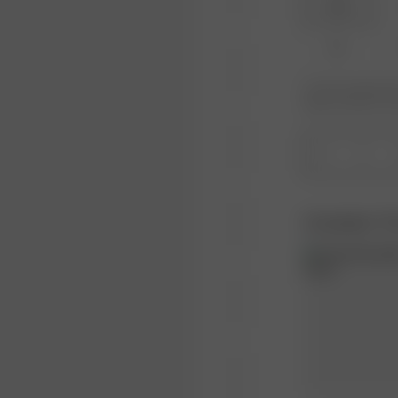
XXS
XL
Är den produkt elle
söker och skriv in d
1
Complete Th