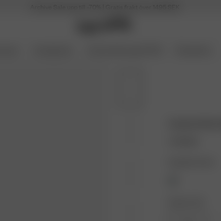
Archive Sale upp till -70% | Gratis frakt över 1495 SEK
soarer
Coming Soon
Archive Sale upp till 70%
Presentkort
Unwind Shirt
1 100 SEK
Färg: Blue Check
Storlek: XXS