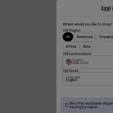
Where would you like to shop?
Välj Region
All
Americas
Oceani
Africa
Asia
Välj Leveransland
Country
USA
(
USD
)
Välj Språk
Language
English
We offer worldwide shippin
varying by region.