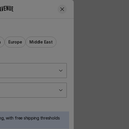
a
Europe
Middle East
g, with free shipping thresholds