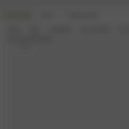
DJERF AVENUE
BEAUTY
ANGELS AVENUE
Nyheter
Kläder
Loungekläder
Hem & Inredning
Acces
S
- 162 cm