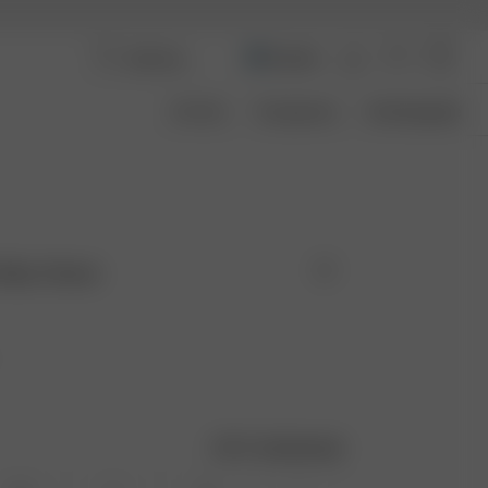
Sweden
Om Oss
Transparens
Storleksguide
 Blue Check
Storleksguide