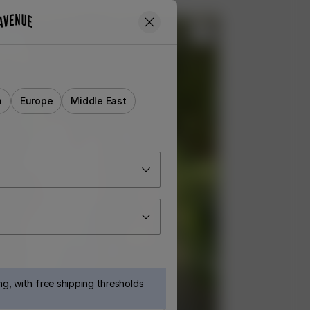
-50%
a
Europe
Middle East
g, with free shipping thresholds