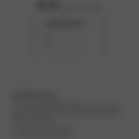
4.8
Based on 50 reviews
5
44
4
1
3
4
2
1
1
0
Customers say
AI-generated from customer reviews.
The Terry Headband Pink is praised for its comfort and
cuteness, with many customers appreciating the great
quality of the clothing.
Read summary by topics