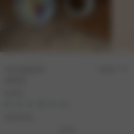
Terry Headband Pink
Ausverkauft
20.00 EUR
Farbe: Pink
Größe: One Size
One Size