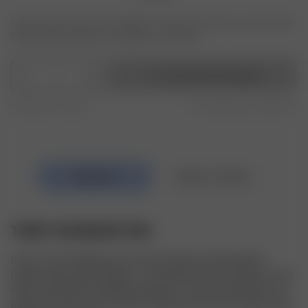
Produkt oder Größe nicht verfügbar? Tippen Sie auf Ihres, um sich für die
Wiederauffüllungsbenachrichtigung anzumelden.
1
In den Warenkorb legen
Produced in Europe
Free shipping over 250 CHF
TERRY HEADBAND PINK
Unser Terry Headband aus Frottee-Resten ist die perfekte 
Ergänzung für deine Morgen- und Abendroutine. Es lässt sich mit 
einem verstellbaren Klettband bequem um den Kopf binden und 
hält die Haare aus dem Gesicht, während du dich schminkst oder 