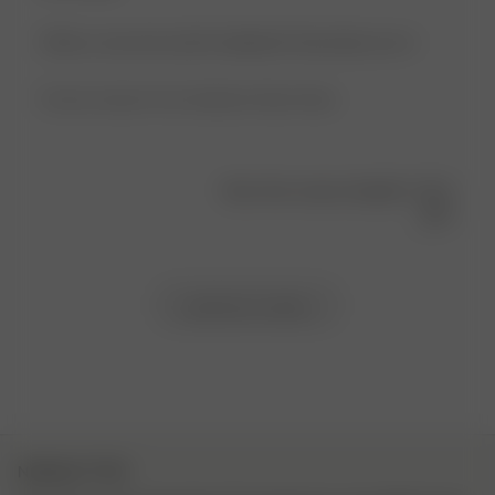
What a cute and useful headband! Absolutely love it
Product reviewed:
Terry Headband Gelato Stripe
Was this review helpful?
0
0
Load more reviews
NEWSLETTER