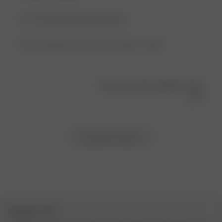
I am very happy with my purchase.
Product reviewed:
Duvet Cover Lilac Dreams - Single
Was this review helpful?
0
0
Load more reviews
NEWSLETTER