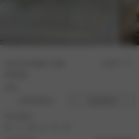
Duvet Cover Gingham - Single
Ausverkauft
125.00 USD
Größe:
Doppelte Bettdecke
Einzelbettdecke
Farbe: Gingham