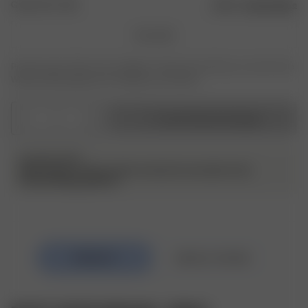
Größe: 140 x 200
Größentabelle
140 x 200
Produkt oder Größe nicht verfügbar? Tippen Sie auf Ihres, um sich für die
Wiederauffüllungsbenachrichtigung anzumelden.
1
In den Warenkorb legen
PLEASE NOTE
Bettbezüge werden einzeln verkauft, sie werden ohne
Kissenbezüge geliefert.