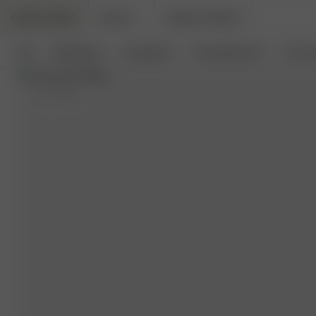
DJERF AVENUE
BEAUTY
ANGELS AVENUE
Neu
Bekleidung
Loungewear
Haushaltswaren
Access
M
- 173 cm