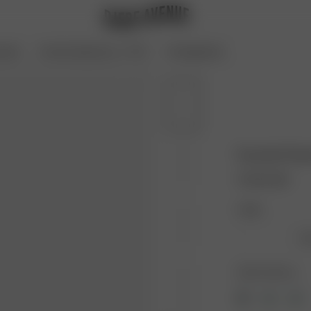
oires
Archive Sale bis zu -70 %
Coming Soon
Favorite Pan
170.00 USD
Länge:
La
Farbe: Schwarz