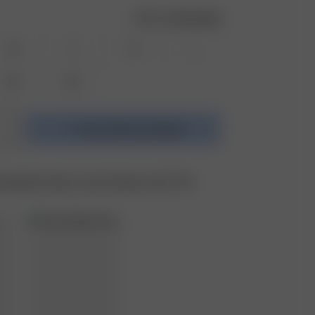
Größentabelle
XS
S
M
L
XXL
3XL
In den Warenkorb legen
ritstück hinzu und sichere dir 15 %