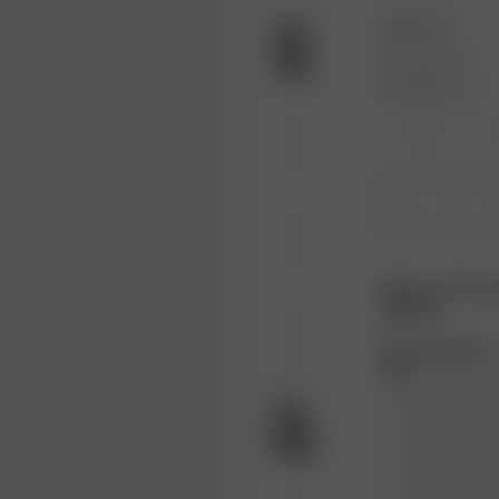
Größe: XXS
XXS
XL
1
Füge ein Favo
Rabatt