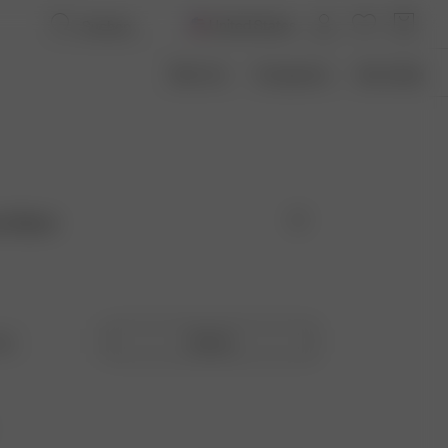
United States
Über Uns
Transparenz
Size Guide
ts Black
ng
Normal