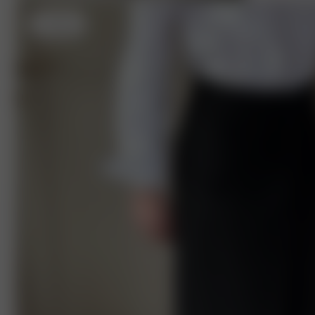
S
- 170 cm