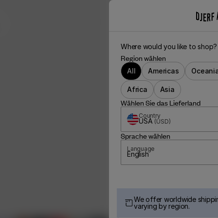
Where would you like to shop?
Region wählen
All
Americas
Oceani
Africa
Asia
Wählen Sie das Lieferland
Country
USA
(
USD
)
Sprache wählen
Language
English
We offer worldwide shippin
varying by region.