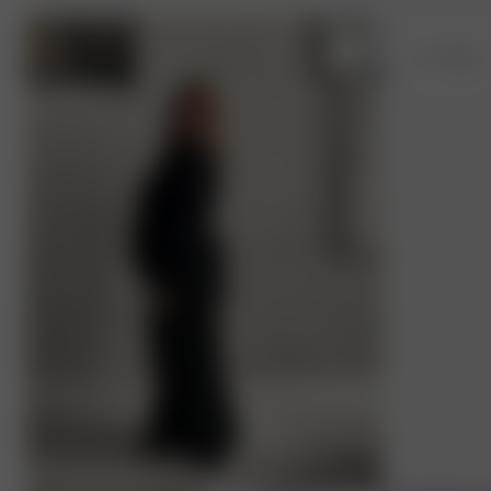
XS
- 168 cm