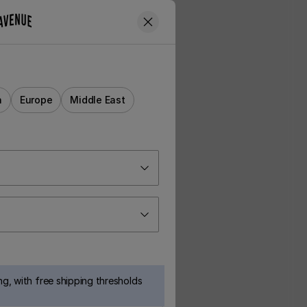
a
Europe
Middle East
g, with free shipping thresholds