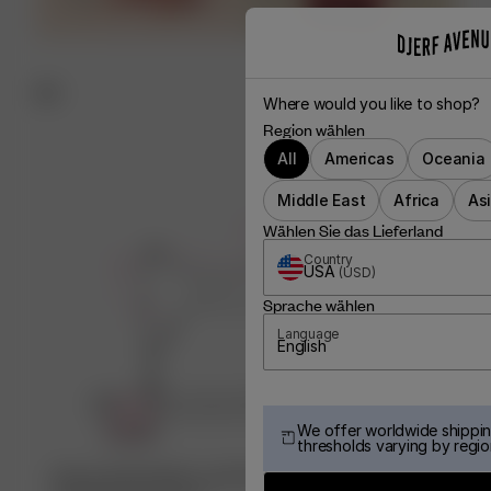
XXS
Where would you like to shop?
Region wählen
All
Americas
Oceania
Middle East
Africa
As
Wählen Sie das Lieferland
Country
USA
(
USD
)
Sprache wählen
Language
English
We offer worldwide shippin
thresholds varying by regio
Schau dir die Fabrik an, die dieses