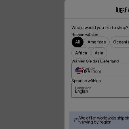
Where would you like to shop?
Region wählen
All
Americas
Oceani
Africa
Asia
Wählen Sie das Lieferland
Country
USA
(
USD
)
Sprache wählen
Language
English
We offer worldwide shippin
varying by region.