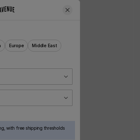
a
Europe
Middle East
g, with free shipping thresholds