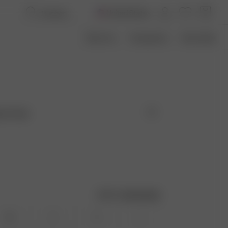
United States
Über Uns
Transparenz
Size Guide
s Fruit
Größentabelle
XS
S
M
L