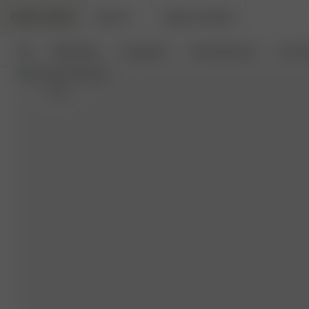
DJERF AVENUE
BEAUTY
ANGELS AVENUE
Neu
Bekleidung
Loungewear
Haushaltswaren
Access
L
- 182 cm