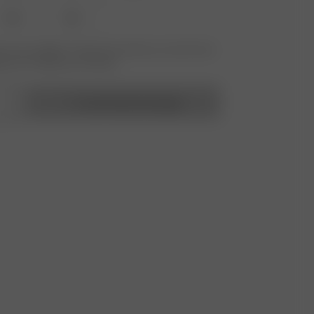
XXL
3XL
 nicht verfügbar? Tippen Sie auf Ihres, um sich für die
benachrichtigung anzumelden.
In den Warenkorb legen