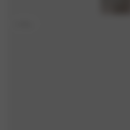
M
- 160 cm