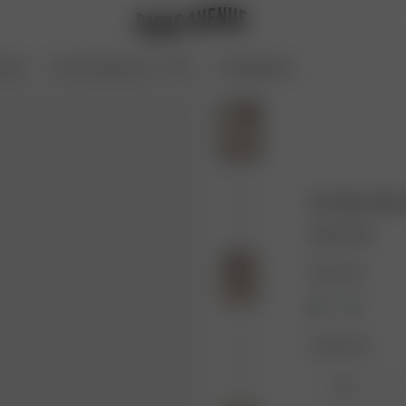
oires
Archive Sale bis zu -70 %
Coming Soon
Go Slow Short
62.00 USD
Farbe: Fruit
Größe: XXS
XXS