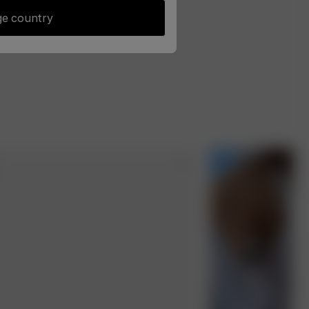
e country