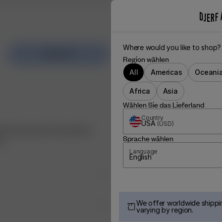
Where would you like to shop?
Region wählen
All
Americas
Oceani
Africa
Asia
Wählen Sie das Lieferland
Country
USA
(
USD
)
er Bio-Baumwolle. Die perfekte 
Sprache wählen
t!
Language
English
We offer worldwide shippin
varying by region.