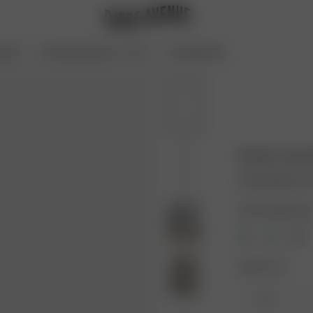
oires
Archive Sale bis zu -70 %
Coming Soon
Staple sweat
67.50 USD
135.0
Farbe: Washed gre
Größe: XXS
XXS