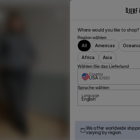
m
Where would you like to shop?
Region wählen
All
Americas
Oceani
Africa
Asia
Wählen Sie das Lieferland
Country
USA
(
USD
)
Sprache wählen
Language
English
We offer worldwide shippin
varying by region.