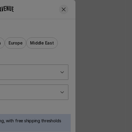
a
Europe
Middle East
g, with free shipping thresholds