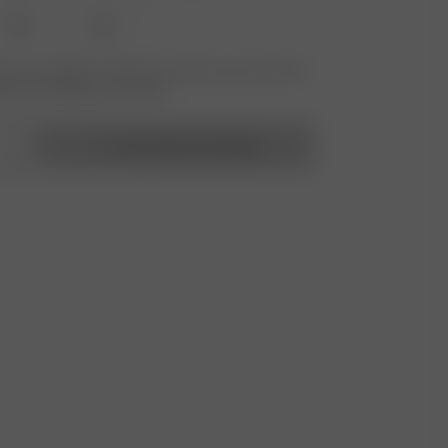
XXL
3XL
 nicht verfügbar? Tippen Sie auf Ihres, um sich für die
benachrichtigung anzumelden.
In den Warenkorb legen