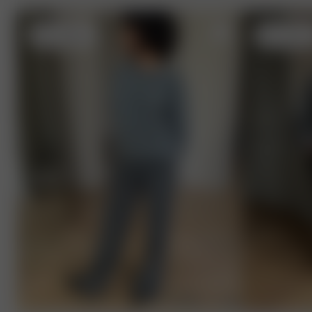
XXS
- 165 cm
3XL
- 167 c