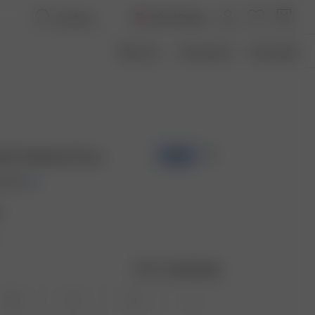
United States
Über Uns
Transparenz
Size Guide
shirt Washed Grey
-50%
0 USD
y
Größentabelle
XS
S
M
L