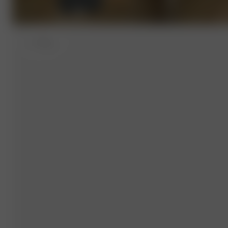
S
- 175 cm