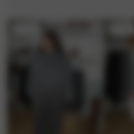
3XL
- 165 cm
3XL
- 165 c