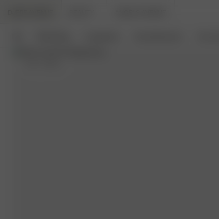
DJERF AVENUE
BEAUTY
ANGELS AVENUE
Neu
Bekleidung
Loungewear
Haushaltswaren
Access
XXS
- 160 cm