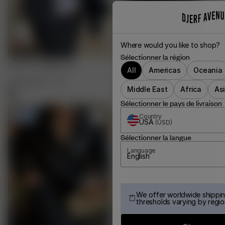
Where would you like to shop?
Sélectionner la région
Dream Cardigan Ash
Tie Top Long Sleeve Storm
All
Americas
Oceania
120.00 EUR
XXS
-
3XL
39.00 EUR
130.00 EUR
XXS
-
3XL
Middle East
Africa
As
Sélectionner le pays de livraison
-50%
Country
USA
(
USD
)
Sélectionner la langue
Language
English
We offer worldwide shippin
thresholds varying by regio