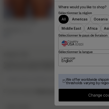
Where would you like to shop?
Sélectionner la région
All
Americas
Oceania
Go Close Boxers Blue
Middle East
Africa
As
25.00 EUR
XXS
-
3XL
Sélectionner le pays de livraison
Country
USA
(
USD
)
Sélectionner la langue
NEWSLETTER
Language
English
Inscrivez-vous à notre newsletter pour trouver l’inspiration,
découvrir les coulisses et obtenir nos actualités en exclusivité.
Veuillez saisir une adresse e-mail valide
S’INSCRIRE
We offer worldwide shippin
thresholds varying by regio
Politique de confidentialité.
J’ai lu et compris la
Change co
DJERF AVENUE