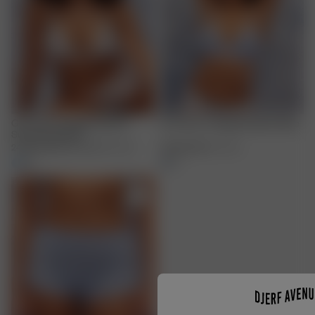
Go Close Triangle Bralette
Go Close Triangle Bralette Blue
Summer Berries
24.00 EUR
40.00 EUR
XXS
-
3XL
40.00 EUR
XXS
-
3XL