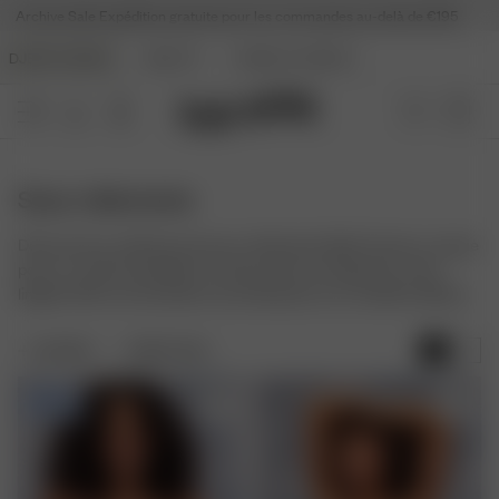
Archive Sale
Expédition gratuite pour les commandes au-delà de €195
DJERF AVENUE
BEAUTY
ANGELS AVENUE
Sous-vêtements
Découvrez la collection de sous-vêtements Djerf Avenue, conçue
pour un confort quotidien. En tissus doux et respirants, notre
lingerie offre une sensation seconde peau et un maintien délicat.
FILTRER
TRIER PAR :
-40%