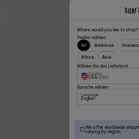
Where would you like to shop?
Region wählen
All
Americas
Oceani
Africa
Asia
Wählen Sie das Lieferland
Country
USA
(
USD
)
Sprache wählen
Language
English
We offer worldwide shippin
varying by region.