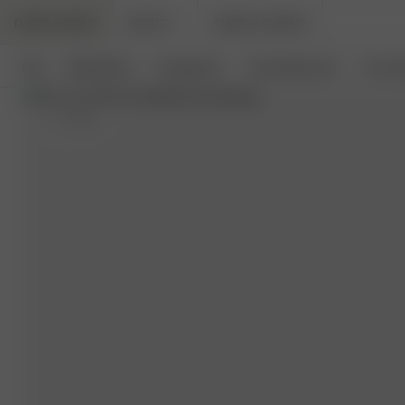
DJERF AVENUE
BEAUTY
ANGELS AVENUE
Neu
Bekleidung
Loungewear
Haushaltswaren
Access
S
- 173 cm