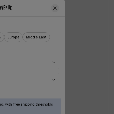
a
Europe
Middle East
g, with free shipping thresholds