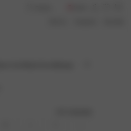
Austria
Über Uns
Transparenz
Size Guide
leeve Top Ribbed Grey Melange
t
Größentabelle
XS
S
M
L