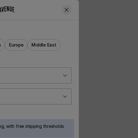
a
Europe
Middle East
g, with free shipping thresholds