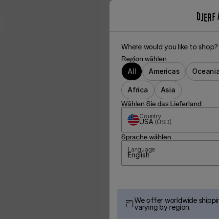
Where would you like to shop?
Region wählen
All
Americas
Oceani
Africa
Asia
Wählen Sie das Lieferland
Country
USA
(
USD
)
Sprache wählen
Language
English
We offer worldwide shippin
varying by region.