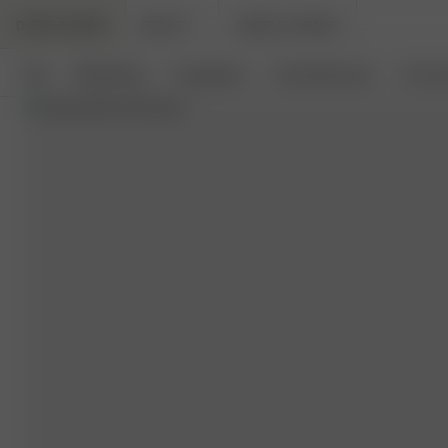
DJERF AVENUE
BEAUTY
ANGELS AVENUE
Neu
Bekleidung
Loungewear
Haushaltswaren
Access