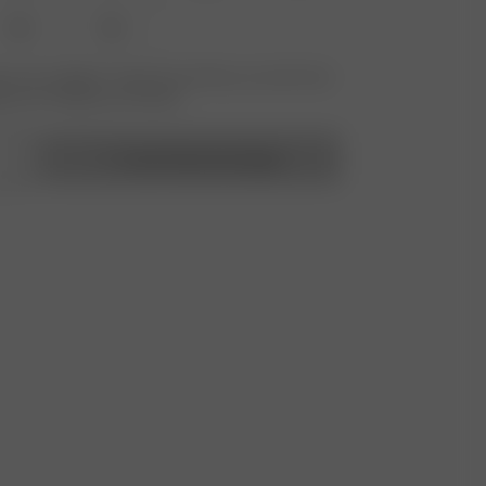
XXL
3XL
 nicht verfügbar? Tippen Sie auf Ihres, um sich für die
benachrichtigung anzumelden.
In den Warenkorb legen