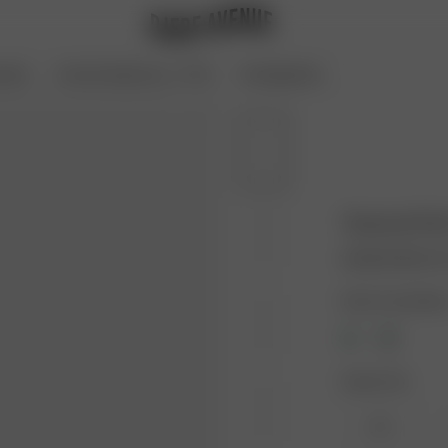
oires
Archive Sale bis zu -70 %
Coming Soon
Textured Po
40.00 EUR
80.0
Farbe: Cremefarb
Größe: XXS
XXS