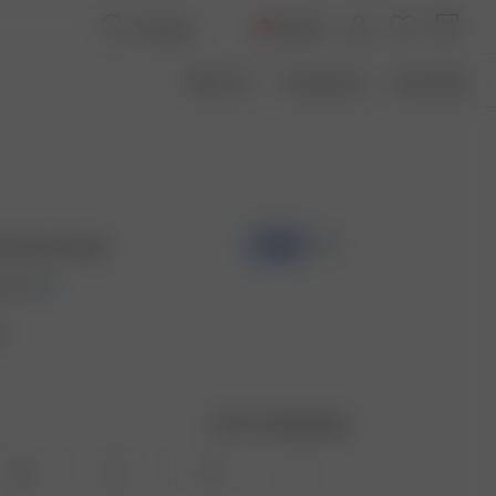
Austria
Über Uns
Transparenz
Size Guide
lo Top Cream
-50%
0 EUR
en
Größentabelle
XS
S
M
L