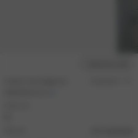
Sélectionner la taille
Contrast V-neck Cardigan Ivory
En rupture de stock
39.00 EUR
130.00 EUR
Couleur : Ivory
Taille : XXS
Guide des tailles