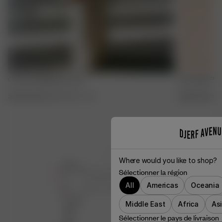
LAVAGE À LA MAIN
Contrast Midi Skirt Ivory
Occasion Pan
36.00 EUR
120.00 EUR
XXS
-
3XL
150.00 EUR
XX
Where would you like to shop?
Sélectionner la région
All
Americas
Oceania
Middle East
Africa
As
Sélectionner le pays de livraison