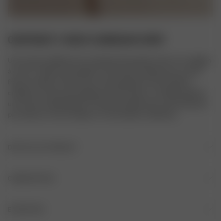
CONTRAST V-NECK CARDIGAN IVORY
Une version raffinée d’un classique de la garde-robe. Ce cardigan 
à col en V affiche des détails contrastants subtils, pour un look 
frais et moderne. Doté d’une coupe ajustée et d’une finition 
côtelée au niveau des poignets et de l’ourlet, ce modèle apporte 
une touche sophistiquée à n’importe quelle tenue, qu’il soit porté 
par-dessus un haut simple ou comme pièce maîtresse.
DÉTAILS DU PRODUIT
Cardigan à col en V
COMPOSITION
Fermeture par boutons en corozo
PROVENANCE
ENTRETIEN
Manches longues