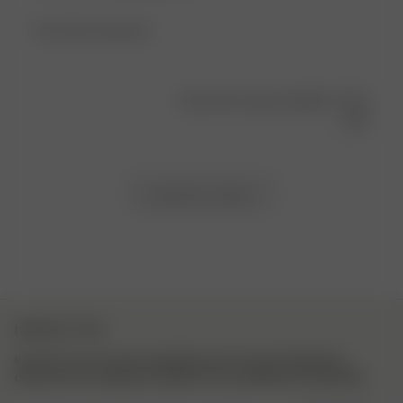
Absolutely gorgeous
Was this review helpful?
0
0
Load more reviews
NEWSLETTER
Inscrivez-vous à notre newsletter pour trouver l’inspiration,
découvrir les coulisses et obtenir nos actualités en exclusivité.