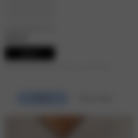
Contrast Midi Skirt Ivory
120.00 EUR
36.00 EUR
Ajouter
Expédition gratuite pour les commandes au-delà de 250 CHF