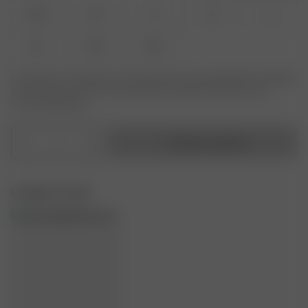
XXS
XS
S
M
L
XL
XXL
3XL
Le produit ou la taille que vous recherchez n'est pas disponible ? Saisissez
votre taille pour recevoir une notification lorsque le produit sera de
nouveau disponible.
1
Ajouter au panier
Complete The Set