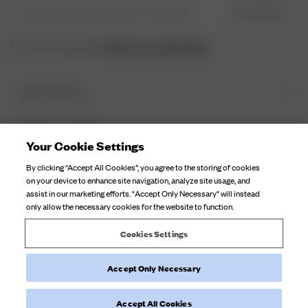
Veuillez saisir une adresse e-mail valide
S’INSCRIRE
Politique de confidentialité.
J’ai lu et compris la
DJERF AVENUE
Qui sommes-nous
SERVICE CLIENTÈLE
Nos Usines
Your Cookie Settings
FAQ
Soin Du Textile
By clicking “Accept All Cookies”, you agree to the storing of cookies
Contactez-nous
on your device to enhance site navigation, analyze site usage, and
Nos Campagnes
assist in our marketing efforts. "Accept Only Necessary" will instead
Expéditions
only allow the necessary cookies for the website to function.
Retours
Cookies Settings
Rétractation de la commande
Accept Only Necessary
©
2026
Djerf Avenue
, All Rights Reserved.
Conditions générales
Politique de confidentialité
Politique en matière
de cookies
Accept All Cookies