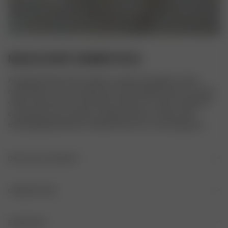
MUSLIN SHIRT SUMMER FIELD
A relaxed and airy shirt, made in a super soft organic cotton 
muslin fabric. It has a relaxed and comfortable fit, with a notched 
collar and natural corozo buttons. We love to match it with both 
casual pants such as jeans or Breezy Pants, as well as with 
matching Muslin Shorts or Muslin Pants for a cozy lounge set.
DÉTAILS DU PRODUIT
Col à encoche
COMPOSITION
Boutons en corozo naturel
COMPOSITION
ENTRETIEN
Coupe ample et décontractée