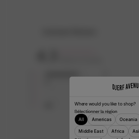
Customer Reviews
4.3
Based on 13 reviews
5
10
4
1
3
0
2
0
Where would you like to shop?
1
2
Sélectionner la région
All
Americas
Oceania
Middle East
Africa
As