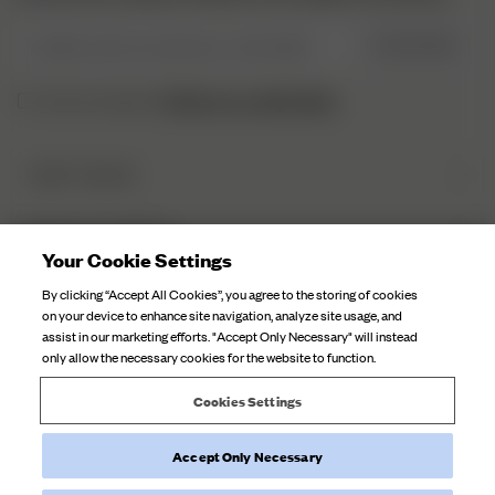
Veuillez saisir une adresse e-mail valide
S’INSCRIRE
Politique de confidentialité.
J’ai lu et compris la
DJERF AVENUE
Qui sommes-nous
SERVICE CLIENTÈLE
Nos Usines
Your Cookie Settings
FAQ
Soin Du Textile
By clicking “Accept All Cookies”, you agree to the storing of cookies
Contactez-nous
on your device to enhance site navigation, analyze site usage, and
Nos Campagnes
assist in our marketing efforts. "Accept Only Necessary" will instead
Expéditions
only allow the necessary cookies for the website to function.
Retours
Cookies Settings
Rétractation de la commande
Accept Only Necessary
©
2026
Djerf Avenue
, All Rights Reserved.