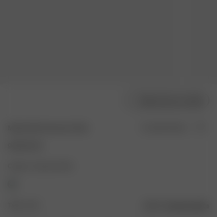
Sélectionner la taille
Muslin Shirt Summer Field
En rupture de stock
90.00 EUR
Couleur : Summer Field
Taille : XXS
Guide des tailles