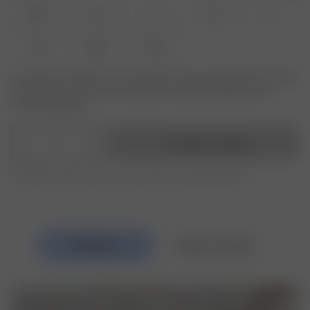
XXS
XS
S
M
L
XL
XXL
3XL
Le produit ou la taille que vous recherchez n'est pas disponible ? Saisissez
votre taille pour recevoir une notification lorsque le produit sera de
nouveau disponible.
1
Ajouter au panier
Expédition gratuite pour les commandes au-delà de 250 CHF