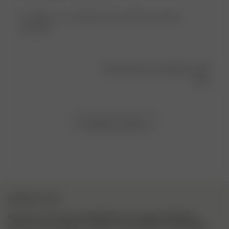
The fabric is so comfy and cute. It fits me well not
oversized.
Was this review helpful?
0
0
Load more reviews
NEWSLETTER
Inscrivez-vous à notre newsletter pour trouver l’inspiration,
découvrir les coulisses et obtenir nos actualités en exclusivité.