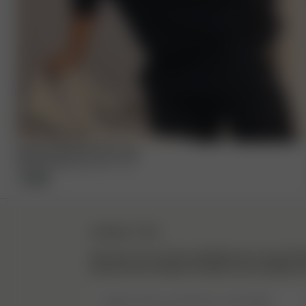
Staple Sweatshirt Retro Bleu
55.00 EUR
110.00 EUR
XXS
-
3XL
NEWSLETTER
Inscrivez-vous à notre newsletter pour trouver l’ins
découvrir les coulisses et obtenir nos actualités en
Veuillez saisir une adresse e-mail valide