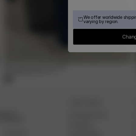
We offer worldwide shippin
varying by region.
Chang
Wide Leg Sweatpants Retro Blue
55.00 EUR
110.00 EUR
XXS
-
3XL
DJERF AVENUE
piration,
Qui sommes-nous
 exclusivité.
Nos Usines
S’INSCRIRE
Soin Du Textile