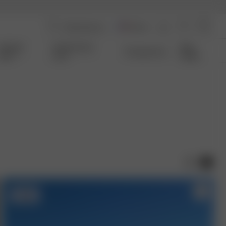
France
Coming
Qui Sommes-
Size
Transparence
Soon
nous
Guide
-50%