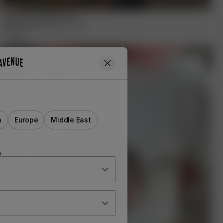
Staple Sweatpants Grey
55.00 EUR
110.00 EUR
XXS
-
3XL
a
Europe
Middle East
n