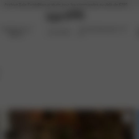
Archive Sale
Expédition gratuite pour les commandes au-delà de €195
Articles Pour La
Archive Sale jusqu'à -70
Accessoires
Maison
%