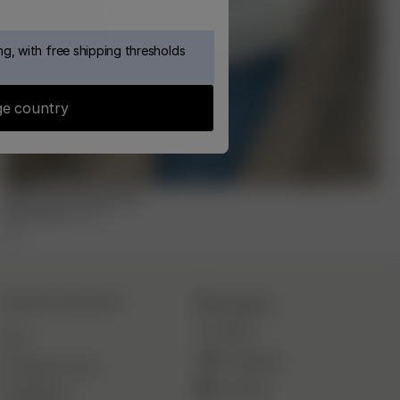
g, with free shipping thresholds
e country
Djerf Avenue Sweatshirt
110.00 EUR
XXS
-
XXL
SERVICE CLIENTÈLE
Instagram
TikTok
FAQ
Pinterest
Contactez-nous
YouTube
Expéditions