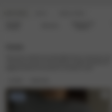
DJERF AVENUE
BEAUTY
ANGELS AVENUE
Nouvelles
Vêtements De
Vêtements
Arrivées
Détente
Sweats
Découvrez la collection de sweats Djerf Avenue, conçue pour votre
confort de tous les jours. Nos sweatshirts, hoodies et pantalons de
jogging intemporels sont parfaits en ensemble ou seuls.
FILTRER
TRIER PAR :
-50%