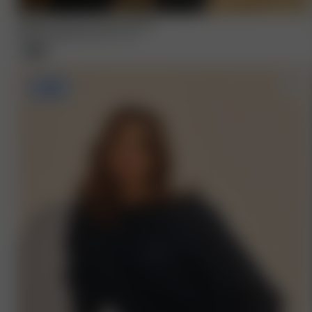
Staple sweatshirt Washed Grey
55.00 EUR
110.00 EUR
XXS
-
3XL
-50%