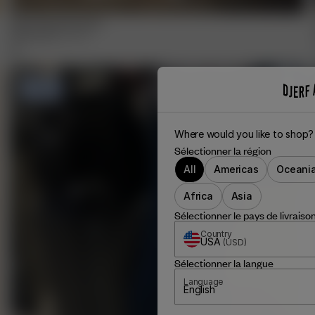
Wild Child Sweatshirt
110.00 EUR
XXS
-
3XL
-50%
Where would you like to shop?
Sélectionner la région
All
Americas
Oceani
Africa
Asia
Sélectionner le pays de livraiso
Country
USA
(
USD
)
Sélectionner la langue
Language
English