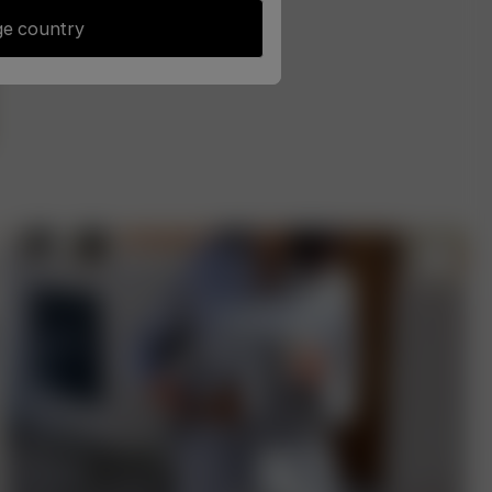
e country