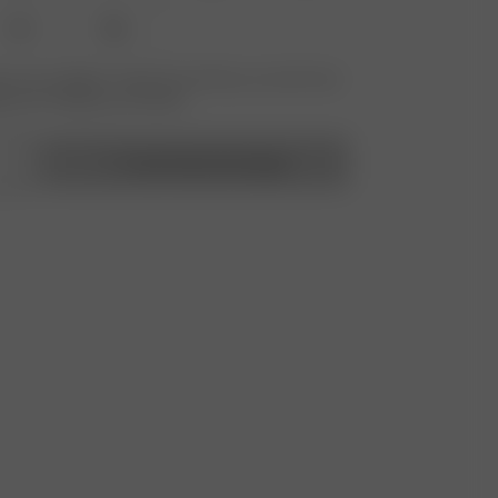
XXL
3XL
 nicht verfügbar? Tippen Sie auf Ihres, um sich für die
benachrichtigung anzumelden.
In den Warenkorb legen