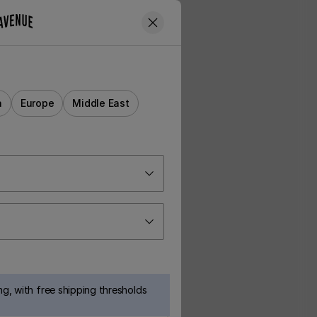
a
Europe
Middle East
g, with free shipping thresholds