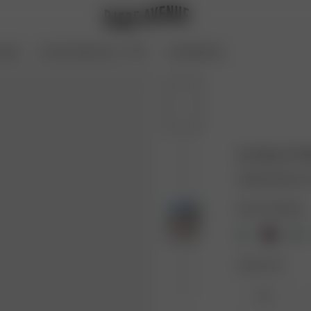
oires
Archive Sale bis zu -70 %
Coming Soon
Go Slow PJ S
40.00 EUR
80.0
Farbe: Pink/White
Größe: XXS
XXS