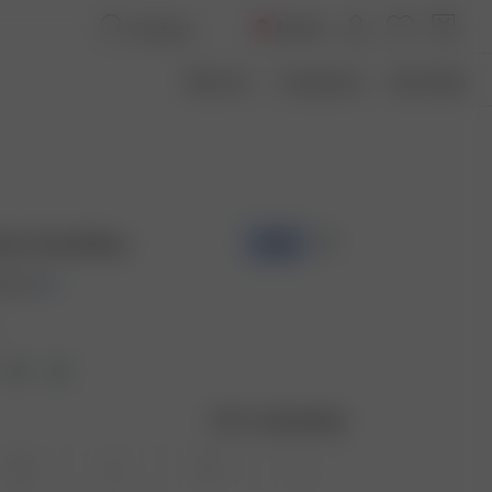
Austria
Über Uns
Transparenz
Size Guide
hirt Pink/White
-50%
0 EUR
Größentabelle
XS
S
M
L