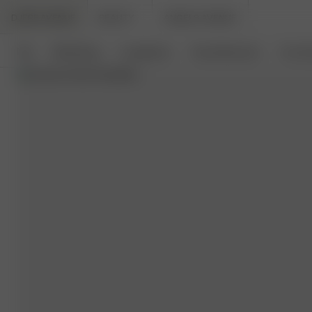
DJERF AVENUE
BEAUTY
ANGELS AVENUE
Neu
Bekleidung
Loungewear
Haushaltswaren
Access