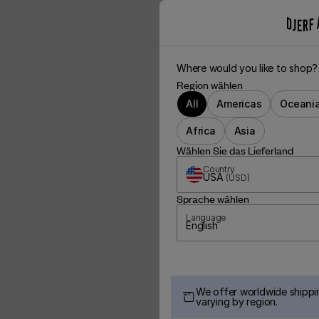
Where would you like to shop?
Region wählen
All
Americas
Oceani
Africa
Asia
Wählen Sie das Lieferland
Country
USA
(
USD
)
Sprache wählen
Language
English
We offer worldwide shippin
varying by region.